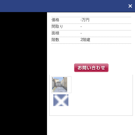
価格
-万円
間取り
-
面積
-
階数
2階建
外観