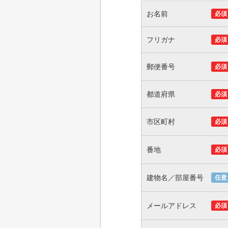
お名前
必須
フリガナ
必須
郵便番号
必須
都道府県
必須
市区町村
必須
番地
必須
建物名／部屋番号
任意
メールアドレス
必須