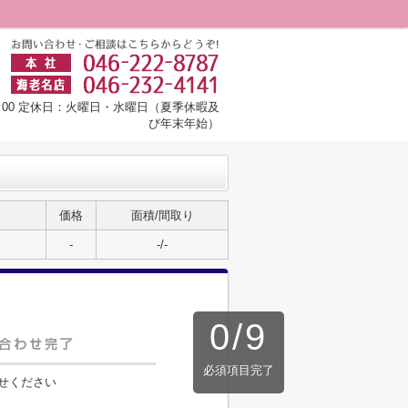
8：00 定休日：火曜日・水曜日（夏季休暇及
び年末年始）
価格
面積/間取り
-
-/-
0
/
9
必須項目完了
せください