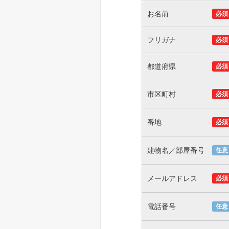
お名前
必須
フリガナ
必須
都道府県
必須
市区町村
必須
番地
必須
建物名／部屋番号
任意
メールアドレス
必須
電話番号
任意