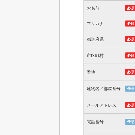
お名前
必須
フリガナ
必須
都道府県
必須
市区町村
必須
番地
必須
建物名／部屋番号
任意
メールアドレス
必須
電話番号
任意