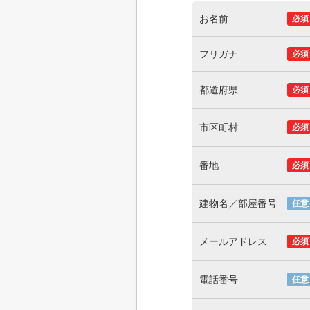
お名前
必須
フリガナ
必須
都道府県
必須
市区町村
必須
番地
必須
建物名／部屋番号
任意
メールアドレス
必須
電話番号
任意