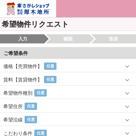
希望物件リクエスト
入力
確認
送信
ご希望条件
価格【売買物件】
任意
賃料【賃貸物件】
任意
希望物件種別
任意
希望住所
任意
希望沿線
任意
こだわり条件
任意