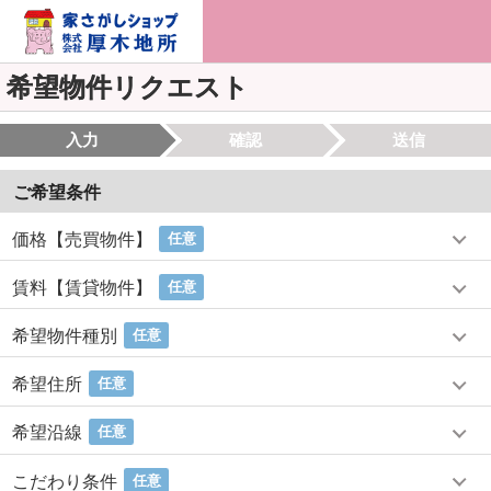
希望物件リクエスト
入力
確認
送信
ご希望条件
価格【売買物件】
任意
賃料【賃貸物件】
任意
希望物件種別
任意
希望住所
任意
希望沿線
任意
こだわり条件
任意