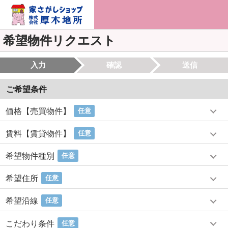
希望物件リクエスト
入力
確認
送信
ご希望条件
価格【売買物件】
任意
賃料【賃貸物件】
任意
希望物件種別
任意
希望住所
任意
希望沿線
任意
こだわり条件
任意