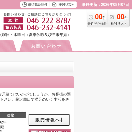
最終更新：2026年08月07日
00
00
件
件
最近見た物件
検討リスト
火曜日・水曜日（夏季休暇及び年末年始）
中古戸建てはいかがでしょうか。お客様の譲
お聞かせ下さい。藤沢周辺で満足のいく生活を送
建物
販売情報へ
32年
階建
造