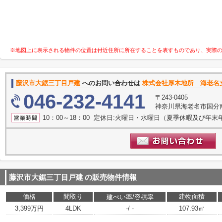
※地図上に表示される物件の位置は付近住所に所在することを表すものであり、実際
藤沢市大鋸三丁目戸建
へのお問い合わせは
株式会社厚木地所 海老名
046-232-4141
〒243-0405
神奈川県海老名市国分南
10：00～18：00 定休日:火曜日・水曜日（夏季休暇及び年末
藤沢市大鋸三丁目戸建
の販売物件情報
価格
間取り
建物面積
建ぺい率/容積率
3,399万円
4LDK
-/ -
107.93㎡