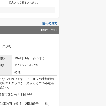
拡大されて表示されます。
情報の見方
【中古一戸建】
 停歩8分
年数）
1994年 6月 ( 築32年 )
坪数
114.85㎡/34.74坪
宅地
となっております。イチオシの土地面積
名支店のスタッフが、藤沢近くでの不動産
ださい。
名市国分南１丁目3-14
県知事許可（般-4）第56193号、（株）