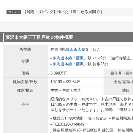
【居間・リビング】ゆったり過ごせる居間です
コメント
藤沢市大鋸三丁目戸建
の物件概要
所在地
神奈川県
藤沢市
大鋸
３丁目7
東海道本線
「
藤沢
」駅 バス9分 「遊行寺坂上」
交通
東海道本線
「
藤沢
」駅 徒歩23分
価格
3,399万円
築年月（築
建物面積/坪数
107.93㎡/32.64坪
土地面積/
種別/構造
中古一戸建 / 木造
地目
経済的なメリットも大きい、中古の戸建て物件
備考
114.85㎡の中古一戸建です。厚木地所 海老
探しをサポートいたします。お気軽にご連絡く
株式会社厚木地所 海老名支店
神奈川県海老
TEL:0120-34-9849
神奈川県知事 (8) 第19831号 建設業 神奈川