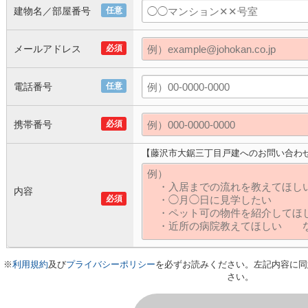
建物名／部屋番号
任意
メールアドレス
必須
電話番号
任意
携帯番号
必須
【藤沢市大鋸三丁目戸建へのお問い合わ
内容
必須
※
利用規約
及び
プライバシーポリシー
を必ずお読みください。左記内容に同
さい。