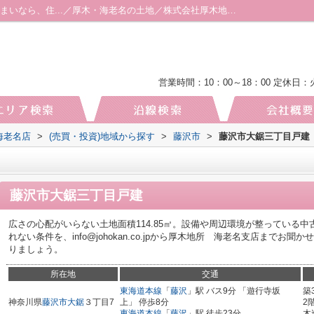
藤沢市大鋸三丁目戸建 藤沢市エリアでの住まいなら、住...／厚木・海老名の土地／株式会社厚木地所 海老名店
営業時間：10：00～18：00
定休日：
海老名店
>
(売買・投資)地域から探す
>
藤沢市
>
藤沢市大鋸三丁目戸建
藤沢市大鋸三丁目戸建
広さの心配がいらない土地面積114.85㎡。設備や周辺環境が整っている
れない条件を、info@johokan.co.jpから厚木地所 海老名支店まで
りましょう。
所在地
交通
東海道本線
「
藤沢
」駅 バス9分 「遊行寺坂
築
神奈川県
藤沢市
大鋸
３丁目7
上」 停歩8分
2
東海道本線
「
藤沢
」駅 徒歩23分
木