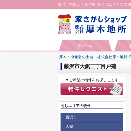
厚木・海老名の土地｜株式会社厚木地所 
藤沢市大鋸三丁目戸建
▼ご希望の物件をお探しします
同じエリアの物件
藤沢市
大鋸