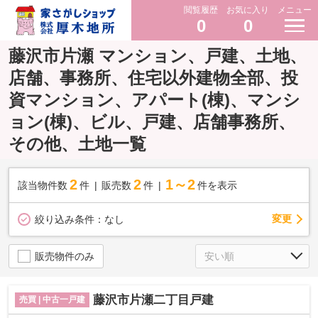
閲覧履歴
お気に入り
メニュー
0
0
藤沢市片瀬 マンション、戸建、土地、
店舗、事務所、住宅以外建物全部、投
資マンション、アパート(棟)、マンシ
ョン(棟)、ビル、戸建、店舗事務所、
その他、土地一覧
2
2
1～2
該当物件数
件
販売数
件
件を表示
変更
絞り込み条件：
なし
販売物件のみ
藤沢市片瀬二丁目戸建
売買 | 中古一戸建