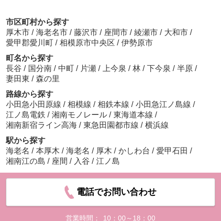
市区町村から探す
厚木市
/
海老名市
/
藤沢市
/
座間市
/
綾瀬市
/
大和市
/
愛甲郡愛川町
/
相模原市中央区
/
伊勢原市
町名から探す
長谷
/
国分南
/
中町
/
片瀬
/
上今泉
/
林
/
下今泉
/
半原
/
妻田東
/
森の里
路線から探す
小田急小田原線
/
相模線
/
相鉄本線
/
小田急江ノ島線
/
江ノ島電鉄
/
湘南モノレール
/
東海道本線
/
湘南新宿ライン高海
/
東急田園都市線
/
横浜線
駅から探す
海老名
/
本厚木
/
海老名
/
厚木
/
かしわ台
/
愛甲石田
/
湘南江の島
/
座間
/
入谷
/
江ノ島
電話でお問い合わせ
営業時間：
10：00～18：00