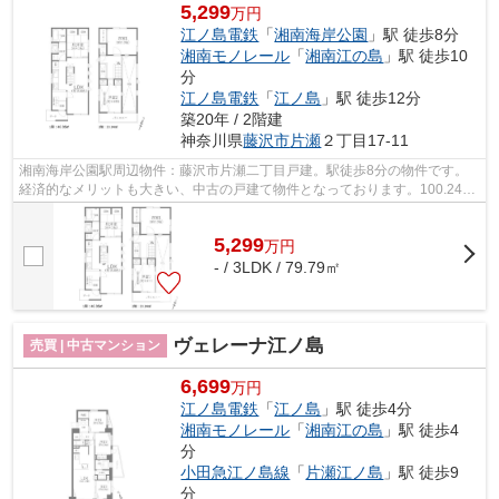
5,299
万円
江ノ島電鉄
「
湘南海岸公園
」駅 徒歩8分
湘南モノレール
「
湘南江の島
」駅 徒歩10
分
江ノ島電鉄
「
江ノ島
」駅 徒歩12分
築20年 / 2階建
神奈川県
藤沢市
片瀬
２丁目17-11
湘南海岸公園駅周辺物件：藤沢市片瀬二丁目戸建。駅徒歩8分の物件です。
経済的なメリットも大きい、中古の戸建て物件となっております。100.24㎡
の土地面積を持つ物件です。藤沢市でお...
5,299
万
円
- / 3LDK / 79.79㎡
ヴェレーナ江ノ島
売買 | 中古マンション
6,699
万円
江ノ島電鉄
「
江ノ島
」駅 徒歩4分
湘南モノレール
「
湘南江の島
」駅 徒歩4
分
小田急江ノ島線
「
片瀬江ノ島
」駅 徒歩9
分