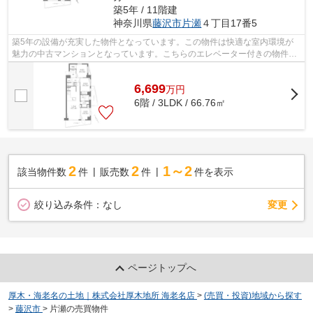
築5年 / 11階建
神奈川県
藤沢市
片瀬
４丁目17番5
築5年の設備が充実した物件となっています。この物件は快適な室内環境が
魅力の中古マンションとなっています。こちらのエレベーター付きの物件は
いかがでしょうか。駅まで徒歩4分でア...
6,699
万
円
6階 / 3LDK / 66.76㎡
2
2
1～2
該当物件数
件
販売数
件
件を表示
変更
絞り込み条件：
なし
ページトップへ
厚木・海老名の土地｜株式会社厚木地所 海老名店
>
(売買・投資)地域から探す
>
藤沢市
>
片瀬の売買物件