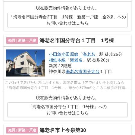
ゼン) 海老名店があります。住み心地もいい...
現在販売物件情報がありません。
「海老名市国分寺台2丁目 1号棟 新築一戸建 全2棟」への
お問い合わせはこちら
海老名市国分寺台１丁目 1号棟
売買 | 新築一戸建
小田急小田原線
「
海老名
」駅 徒歩26分
相鉄本線
「
海老名
」駅 徒歩26分
新築 / 2階建
神奈川県
海老名市
国分寺台
１丁目
こだわりで選びたい方におすすめ。海老名市エリアで住まいをお探しなら
「海老名市国分寺台１丁目 1号棟」。家から379mのところに横浜銀行南海
老名支店があります。好評の新築物件なの...
現在販売物件情報がありません。
「海老名市国分寺台１丁目 1号棟」への
お問い合わせはこちら
海老名市上今泉第30
売買 | 新築一戸建