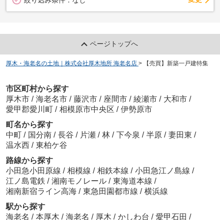
ページトップへ
厚木・海老名の土地｜株式会社厚木地所 海老名店
>
【売買】新築一戸建特集
市区町村から探す
厚木市
/
海老名市
/
藤沢市
/
座間市
/
綾瀬市
/
大和市
/
愛甲郡愛川町
/
相模原市中央区
/
伊勢原市
町名から探す
中町
/
国分南
/
長谷
/
片瀬
/
林
/
下今泉
/
半原
/
妻田東
/
温水西
/
東柏ケ谷
路線から探す
小田急小田原線
/
相模線
/
相鉄本線
/
小田急江ノ島線
/
江ノ島電鉄
/
湘南モノレール
/
東海道本線
/
湘南新宿ライン高海
/
東急田園都市線
/
横浜線
駅から探す
海老名
/
本厚木
/
海老名
/
厚木
/
かしわ台
/
愛甲石田
/