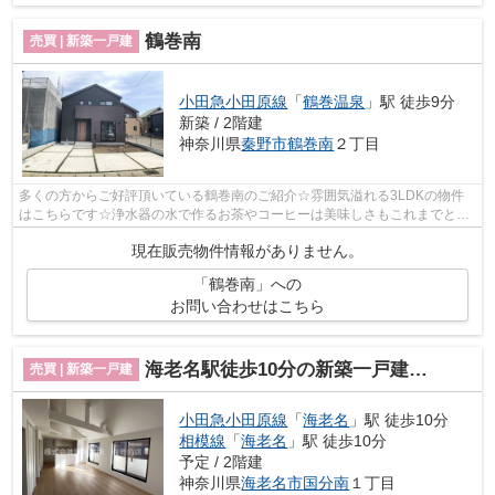
鶴巻南
売買 | 新築一戸建
小田急小田原線
「
鶴巻温泉
」駅 徒歩9分
新築 / 2階建
神奈川県
秦野市
鶴巻南
２丁目
多くの方からご好評頂いている鶴巻南のご紹介☆雰囲気溢れる3LDKの物件
はこちらです☆浄水器の水で作るお茶やコーヒーは美味しさもこれまでと違
います☆よく家で料理をするという方に嬉し...
現在販売物件情報がありません。
「鶴巻南」への
お問い合わせはこちら
海老名駅徒歩10分の新築一戸建て限定2棟
売買 | 新築一戸建
小田急小田原線
「
海老名
」駅 徒歩10分
相模線
「
海老名
」駅 徒歩10分
予定 / 2階建
神奈川県
海老名市
国分南
１丁目