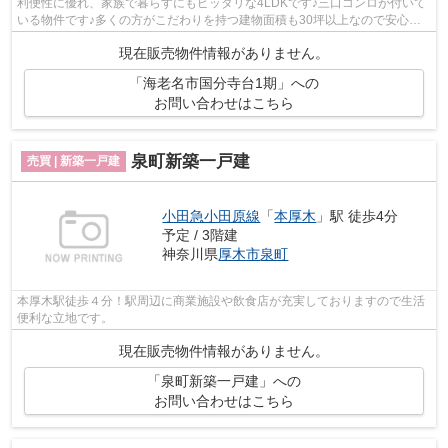
利便性に優れ、家族で暮らすにもピッタリな4LDKです♪三口コンロが付いて
いる物件です♪多くの方がこだわりを持つ建物面積も30坪以上なので安心で
す♪火の出ないIH調理器を使用したキッチ...
現在販売物件情報がありません。
「海老名市国分寺台1期」への
お問い合わせはこちら
泉町新築一戸建
売買 | 新築一戸建
小田急小田原線
「
本厚木
」駅 徒歩4分
予定 / 3階建
神奈川県
厚木市
泉町
本厚木駅徒歩４分！駅周辺に商業施設や飲食店が充実しておりますので生活
便利な立地です。
現在販売物件情報がありません。
「泉町新築一戸建」への
お問い合わせはこちら