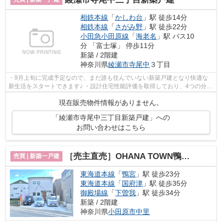
相鉄本線
「
かしわ台
」駅 徒歩14分
相鉄本線
「
さがみ野
」駅 徒歩22分
小田急小田原線
「
海老名
」駅 バス10
分 「富士塚」 停歩11分
新築 / 2階建
神奈川県
綾瀬市
寺尾中
３丁目
・9月上旬に完成予定なので、まだ誰も住んでいない新築戸建となり快適な
新生活をスタートできます♪ ・設計住宅性能評価を取得しており、4つの分野
で最高等級を獲得しています♪ ・4LDK...
現在販売物件情報がありません。
「綾瀬市寺尾中三丁目新築戸建」への
お問い合わせはこちら
［売主直売］OHANA TOWN鴨宮 小田原ダイナシティ―徒歩3分
売買 | 新築一戸建
東海道本線
「
鴨宮
」駅 徒歩23分
東海道本線
「
国府津
」駅 徒歩35分
御殿場線
「
下曽我
」駅 徒歩34分
新築 / 2階建
神奈川県
小田原市
中里