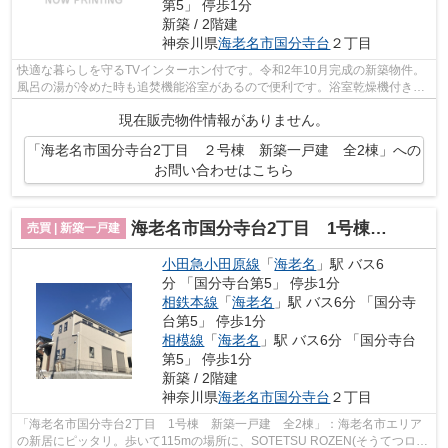
第5」 停歩1分
新築 / 2階建
神奈川県
海老名市
国分寺台
２丁目
快適な暮らしを守るTVインターホン付です。令和2年10月完成の新築物件。
風呂の湯が冷めた時も追焚機能浴室があるので便利です。浴室乾燥機付きの
お風呂場なので、カビなどの心配も減ら...
現在販売物件情報がありません。
「海老名市国分寺台2丁目 ２号棟 新築一戸建 全2棟」への
お問い合わせはこちら
海老名市国分寺台2丁目 1号棟 新築一戸建 全2棟
売買 | 新築一戸建
小田急小田原線
「
海老名
」駅 バス6
分 「国分寺台第5」 停歩1分
相鉄本線
「
海老名
」駅 バス6分 「国分寺
台第5」 停歩1分
相模線
「
海老名
」駅 バス6分 「国分寺台
第5」 停歩1分
新築 / 2階建
神奈川県
海老名市
国分寺台
２丁目
「海老名市国分寺台2丁目 1号棟 新築一戸建 全2棟」：海老名市エリア
の新居にピッタリ。歩いて115mの場所に、SOTETSU ROZEN(そうてつロー