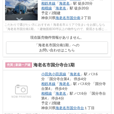
相鉄本線
「
海老名
」駅 徒歩20分
相模線
「
海老名
」駅 徒歩20分
予定 / 2階建
神奈川県
海老名市
国分南
２丁目
こだわりで選びたい方におすすめ！海老名市エリアで住まいをお探しなら
「海老名市国分南1期」！建物面積30坪以上の物件なので、窮屈さを感じさ
せない室内！物件の購入をご予定なら、47...
現在販売物件情報がありません。
「海老名市国分南1期」への
お問い合わせはこちら
海老名市国分寺台1期
売買 | 新築一戸建
小田急小田原線
「
海老名
」駅 バス6
分 「国分寺台第4」 停歩4分
相鉄本線
「
海老名
」駅 バス6分 「国分寺
台第4」 停歩4分
相模線
「
海老名
」駅 バス6分 「国分寺台
第4」 停歩4分
予定 / 2階建
神奈川県
海老名市
国分寺台
１丁目