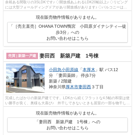
余裕ある間取りの3SLDKです♪ ◇開放感あふれるLDK20帖以上♪ ◇リビング
には大型フォールディングドアがあり開放感があります♪ ◇バルコニーは周
辺壁が1.5mあり目隠し代わりになり混合水...
現在販売物件情報がありません。
「［売主直売］OHANA TOWN鴨宮 小田原ダイナシティ―徒
歩3分」への
お問い合わせはこちら
妻田西 新築戸建 1号棟
売買 | 新築一戸建
小田急小田原線
「
本厚木
」駅 バス12
分 「妻田薬師」 停歩7分
新築 / 2階建
神奈川県
厚木市
妻田西
３丁目
完成したばかりの新築戸建てです。LDKから続くフラットな4.5帖の和室は使
い勝手が良く、奥様も大喜び♪ 外干しできないときも居室の一部を物干しス
ペースにしなくて済む、浴室乾燥機付...
現在販売物件情報がありません。
「妻田西 新築戸建 1号棟」への
お問い合わせはこちら