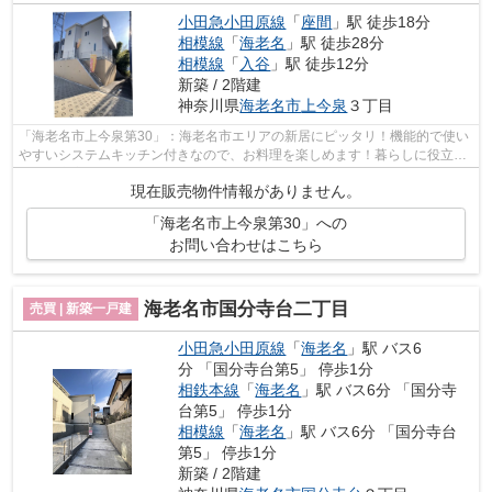
小田急小田原線
「
座間
」駅 徒歩18分
相模線
「
海老名
」駅 徒歩28分
相模線
「
入谷
」駅 徒歩12分
新築 / 2階建
神奈川県
海老名市
上今泉
３丁目
「海老名市上今泉第30」：海老名市エリアの新居にピッタリ！機能的で使い
やすいシステムキッチン付きなので、お料理を楽しめます！暮らしに役立つ
設備の充実した、2020年10月築の物件...
現在販売物件情報がありません。
「海老名市上今泉第30」への
お問い合わせはこちら
海老名市国分寺台二丁目
売買 | 新築一戸建
小田急小田原線
「
海老名
」駅 バス6
分 「国分寺台第5」 停歩1分
相鉄本線
「
海老名
」駅 バス6分 「国分寺
台第5」 停歩1分
相模線
「
海老名
」駅 バス6分 「国分寺台
第5」 停歩1分
新築 / 2階建