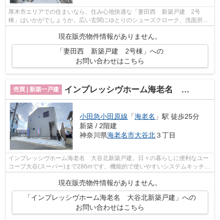
厚木市エリアでの住まいなら、住み心地快適な「妻田西 新築戸建 2号
棟」はいかがでしょうか。広い玄関にゆとりのシューズクローク、洗面所に
は１坪のファミリークローゼット、冬場に...
現在販売物件情報がありません。
「妻田西 新築戸建 2号棟」への
お問い合わせはこちら
インプレッシヴホーム海老名 大谷北新築戸建
売買 | 新築一戸建
小田急小田原線
「
海老名
」駅 徒歩25分
新築 / 2階建
神奈川県
海老名市
大谷北
３丁目
インプレッシヴホーム海老名 大谷北新築戸建。日々の暮らしに便利なユー
コープ大谷(スーパー)まで286mです。機能的で使いやすいシステムキッチン
付きなので、お料理を楽しめます。厚...
現在販売物件情報がありません。
「インプレッシヴホーム海老名 大谷北新築戸建」への
お問い合わせはこちら