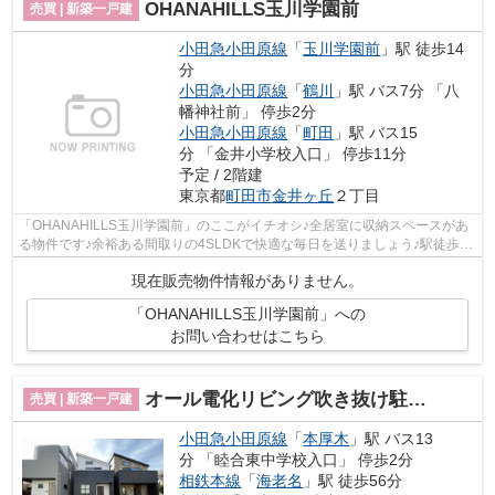
OHANAHILLS玉川学園前
売買 | 新築一戸建
小田急小田原線
「
玉川学園前
」駅 徒歩14
分
小田急小田原線
「
鶴川
」駅 バス7分 「八
幡神社前」 停歩2分
小田急小田原線
「
町田
」駅 バス15
分 「金井小学校入口」 停歩11分
予定 / 2階建
東京都
町田市
金井ヶ丘
２丁目
「OHANAHILLS玉川学園前」のここがイチオシ♪全居室に収納スペースがあ
る物件です♪余裕ある間取りの4SLDKで快適な毎日を送りましょう♪駅徒歩14
分の場所にある物件です♪住まい探しをする...
現在販売物件情報がありません。
「OHANAHILLS玉川学園前」への
お問い合わせはこちら
オール電化リビング吹き抜け駐車2台(車種による)
売買 | 新築一戸建
小田急小田原線
「
本厚木
」駅 バス13
分 「睦合東中学校入口」 停歩2分
相鉄本線
「
海老名
」駅 徒歩56分