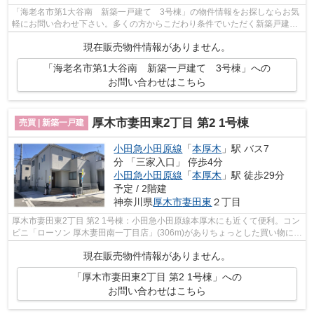
「海老名市第1大谷南 新築一戸建て 3号棟」の物件情報をお探しならお気
軽にお問い合わせ下さい。多くの方からこだわり条件でいただく新築戸建て
の物件です。築年数にもこだわりのあ...
現在販売物件情報がありません。
「海老名市第1大谷南 新築一戸建て 3号棟」への
お問い合わせはこちら
厚木市妻田東2丁目 第2 1号棟
売買 | 新築一戸建
小田急小田原線
「
本厚木
」駅 バス7
分 「三家入口」 停歩4分
小田急小田原線
「
本厚木
」駅 徒歩29分
予定 / 2階建
神奈川県
厚木市
妻田東
２丁目
厚木市妻田東2丁目 第2 1号棟：小田急小田原線本厚木にも近くて便利。コン
ビニ「ローソン 厚木妻田南一丁目店」(306m)がありちょっとした買い物にも
便利です。広くて嬉しい建物面積も...
現在販売物件情報がありません。
「厚木市妻田東2丁目 第2 1号棟」への
お問い合わせはこちら