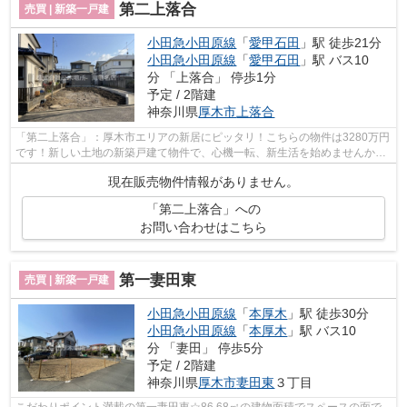
第二上落合
売買 | 新築一戸建
小田急小田原線
「
愛甲石田
」駅 徒歩21分
小田急小田原線
「
愛甲石田
」駅 バス10
分 「上落合」 停歩1分
予定 / 2階建
神奈川県
厚木市
上落合
「第二上落合」：厚木市エリアの新居にピッタリ！こちらの物件は3280万円
です！新しい土地の新築戸建て物件で、心機一転、新生活を始めませんか！
4LDKの物件で快適な日々を過ごしまし...
現在販売物件情報がありません。
「第二上落合」への
お問い合わせはこちら
第一妻田東
売買 | 新築一戸建
小田急小田原線
「
本厚木
」駅 徒歩30分
小田急小田原線
「
本厚木
」駅 バス10
分 「妻田」 停歩5分
予定 / 2階建
神奈川県
厚木市
妻田東
３丁目