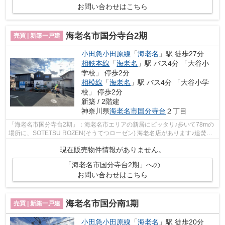
お問い合わせはこちら
海老名市国分寺台2期
売買 | 新築一戸建
小田急小田原線
「
海老名
」駅 徒歩27分
相鉄本線
「
海老名
」駅 バス4分 「大谷小
学校」 停歩2分
相模線
「
海老名
」駅 バス4分 「大谷小学
校」 停歩2分
新築 / 2階建
神奈川県
海老名市
国分寺台
２丁目
「海老名市国分寺台2期」：海老名市エリアの新居にピッタリ♪歩いて78mの
場所に、SOTETSU ROZEN(そうてつローゼン) 海老名店があります♪追焚機
能のある浴室のでお湯が冷めてしまっても...
現在販売物件情報がありません。
「海老名市国分寺台2期」への
お問い合わせはこちら
海老名市国分南1期
売買 | 新築一戸建
小田急小田原線
「
海老名
」駅 徒歩20分