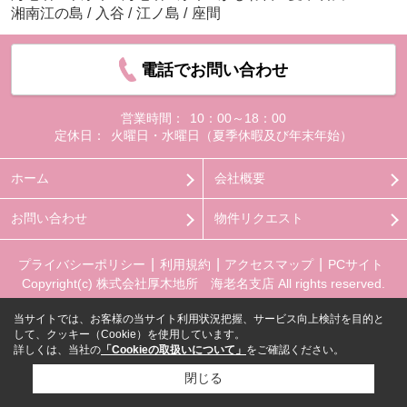
湘南江の島
/
入谷
/
江ノ島
/
座間
電話でお問い合わせ
営業時間：
10：00～18：00
定休日：
火曜日・水曜日（夏季休暇及び年末年始）
ホーム
会社概要
お問い合わせ
物件リクエスト
プライバシーポリシー
利用規約
アクセスマップ
PCサイト
Copyright(c) 株式会社厚木地所 海老名支店 All rights reserved.
当サイトでは、お客様の当サイト利用状況把握、サービス向上検討を目的と
して、クッキー（Cookie）を使用しています。
詳しくは、当社の
「Cookieの取扱いについて」
をご確認ください。
閉じる