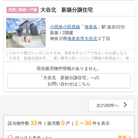
大谷北 新築分譲住宅
売買 | 新築一戸建
小田急小田原線
「
海老名
」駅 徒歩22分
新築 / 2階建
神奈川県
海老名市
大谷北
２丁目
こだわりで選びたい方におすすめ。海老名市エリアで住まいをお探しなら
「大谷北 新築分譲住宅」。使い勝手の良いリビング隣接の和室あり♪。便利
なスーパー「ユーコープ 大谷店」まで1...
現在販売物件情報がありません。
「大谷北 新築分譲住宅」への
お問い合わせはこちら
次の30件へ
33
0
1～30
該当物件数
件
販売数
戸
件を表示
変更
絞り込み条件：
なし