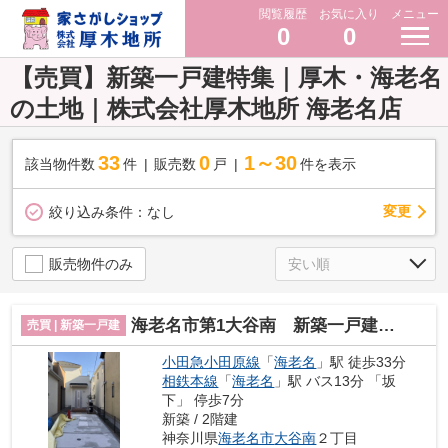
閲覧履歴
お気に入り
メニュー
0
0
【売買】新築一戸建特集｜厚木・海老名
の土地｜株式会社厚木地所 海老名店
33
0
1～30
該当物件数
件
販売数
戸
件を表示
変更
絞り込み条件：
なし
販売物件のみ
海老名市第1大谷南 新築一戸建て 3号棟
売買 | 新築一戸建
小田急小田原線
「
海老名
」駅 徒歩33分
相鉄本線
「
海老名
」駅 バス13分 「坂
下」 停歩7分
新築 / 2階建
神奈川県
海老名市
大谷南
２丁目