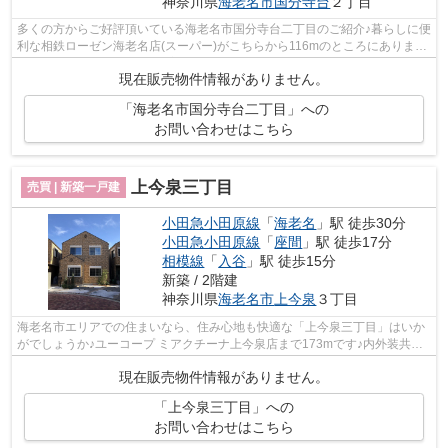
神奈川県
海老名市
国分寺台
２丁目
多くの方からご好評頂いている海老名市国分寺台二丁目のご紹介♪暮らしに便
利な相鉄ローゼン海老名店(スーパー)がこちらから116mのところにあります
♪雨の日の洗濯物にも強い浴室乾燥機...
現在販売物件情報がありません。
「海老名市国分寺台二丁目」への
お問い合わせはこちら
上今泉三丁目
売買 | 新築一戸建
小田急小田原線
「
海老名
」駅 徒歩30分
小田急小田原線
「
座間
」駅 徒歩17分
相模線
「
入谷
」駅 徒歩15分
新築 / 2階建
神奈川県
海老名市
上今泉
３丁目
海老名市エリアでの住まいなら、住み心地も快適な「上今泉三丁目」はいか
がでしょうか♪ユーコープ ミアクチーナ上今泉店まで173mです♪内外装共に
綺麗な新築戸建ての物件はいかがでしょ...
現在販売物件情報がありません。
「上今泉三丁目」への
お問い合わせはこちら