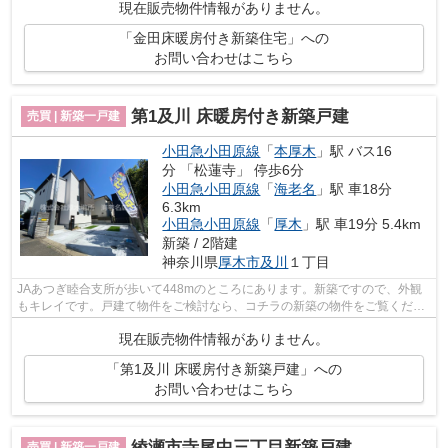
現在販売物件情報がありません。
「金田床暖房付き新築住宅」への
お問い合わせはこちら
第1及川 床暖房付き新築戸建
売買 | 新築一戸建
小田急小田原線
「
本厚木
」駅 バス16
分 「松蓮寺」 停歩6分
小田急小田原線
「
海老名
」駅 車18分
6.3km
小田急小田原線
「
厚木
」駅 車19分 5.4km
新築 / 2階建
神奈川県
厚木市
及川
１丁目
JAあつぎ睦合支所が歩いて448mのところにあります。新築ですので、外観
もキレイです。戸建て物件をご検討なら、コチラの新築の物件をご覧くださ
い。新築ならではの「新しさ」がとても...
現在販売物件情報がありません。
「第1及川 床暖房付き新築戸建」への
お問い合わせはこちら
綾瀬市寺尾中三丁目新築戸建
売買 | 新築一戸建