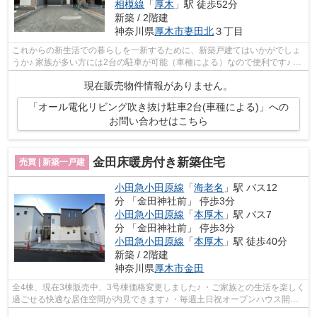
相模線
「
厚木
」駅 徒歩52分
新築 / 2階建
神奈川県
厚木市
妻田北
３丁目
これからの新生活での暮らしを一新するために、新築戸建てはいかがでしょ
うか♪ 家族が多い方には2台の駐車が可能（車種による）なので便利です♪ バ
ス停も徒歩3分圏内にあります！ 厚...
現在販売物件情報がありません。
「オール電化リビング吹き抜け駐車2台(車種による)」への
お問い合わせはこちら
金田床暖房付き新築住宅
売買 | 新築一戸建
小田急小田原線
「
海老名
」駅 バス12
分 「金田神社前」 停歩3分
小田急小田原線
「
本厚木
」駅 バス7
分 「金田神社前」 停歩3分
小田急小田原線
「
本厚木
」駅 徒歩40分
新築 / 2階建
神奈川県
厚木市
金田
全4棟、現在3棟販売中、3号棟価格変更しました♪ ・ご家族との生活を楽しく
過ごせる快適な居住空間が内見できます♪ ・毎週土日祝オープンハウス開催
中、平日や夜間もご見学対応してま...