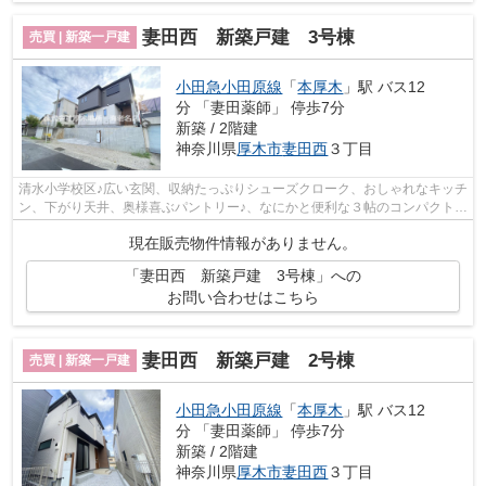
妻田西 新築戸建 3号棟
売買 | 新築一戸建
小田急小田原線
「
本厚木
」駅 バス12
分 「妻田薬師」 停歩7分
新築 / 2階建
神奈川県
厚木市
妻田西
３丁目
清水小学校区♪広い玄関、収納たっぷりシューズクローク、おしゃれなキッチ
ン、下がり天井、奥様喜ぶパントリー♪、なにかと便利な３帖のコンパクトな
畳スペース、冬場に嬉しい床暖房、...
現在販売物件情報がありません。
「妻田西 新築戸建 3号棟」への
お問い合わせはこちら
妻田西 新築戸建 2号棟
売買 | 新築一戸建
小田急小田原線
「
本厚木
」駅 バス12
分 「妻田薬師」 停歩7分
新築 / 2階建
神奈川県
厚木市
妻田西
３丁目