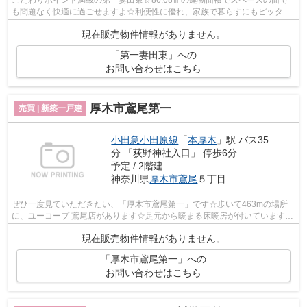
こだわりポイント満載の第一妻田東☆86.68㎡の建物面積でスペースの面で
も問題なく快適に過ごせますよ☆利便性に優れ、家族で暮らすにもピッタリ
な4LDKです☆床暖房の機能が付いています☆...
現在販売物件情報がありません。
「第一妻田東」への
お問い合わせはこちら
厚木市鳶尾第一
売買 | 新築一戸建
小田急小田原線
「
本厚木
」駅 バス35
分 「荻野神社入口」 停歩6分
予定 / 2階建
神奈川県
厚木市
鳶尾
５丁目
ぜひ一度見ていただきたい、「厚木市鳶尾第一」です☆歩いて463mの場所
に、ユーコープ 鳶尾店があります☆足元から暖まる床暖房が付いています☆
充実の設備が好評の3180万円の物件はこち...
現在販売物件情報がありません。
「厚木市鳶尾第一」への
お問い合わせはこちら