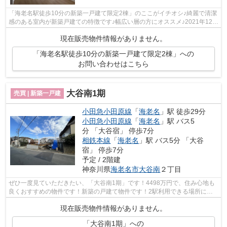
「海老名駅徒歩10分の新築一戸建て限定2棟」のここがイチオシ♪綺麗で清潔
感のある室内が新築戸建ての特徴です♪幅広い層の方にオススメ♪2021年12月
築の室内も広々とした物件で来客応対...
現在販売物件情報がありません。
「海老名駅徒歩10分の新築一戸建て限定2棟」への
お問い合わせはこちら
大谷南1期
売買 | 新築一戸建
小田急小田原線
「
海老名
」駅 徒歩29分
小田急小田原線
「
海老名
」駅 バス5
分 「大谷宿」 停歩7分
相鉄本線
「
海老名
」駅 バス5分 「大谷
宿」 停歩7分
予定 / 2階建
神奈川県
海老名市
大谷南
２丁目
ぜひ一度見ていただきたい、「大谷南1期」です！4498万円で、住み心地も
良くおすすめの物件です！新築の戸建て物件です！2駅利用できる場所にあ
るので利便性が高いです！これからの生...
現在販売物件情報がありません。
「大谷南1期」への