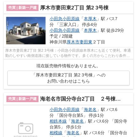
厚木市妻田東2丁目 第2 3号棟
売買 | 新築一戸建
小田急小田原線
「
本厚木
」駅 バス7
分 「三家入口」 停歩4分
小田急小田原線
「
本厚木
」駅 徒歩29分
予定 / 2階建
神奈川県
厚木市
妻田東
２丁目
厚木市妻田東2丁目 第2 3号棟：小田急小田原線本厚木にも近くて便利。車通
勤のしやすい南側道路に接している物件です。多くの方からこだわり条件で
いただく新築戸建ての物件です。幅...
現在販売物件情報がありません。
「厚木市妻田東2丁目 第2 3号棟」への
お問い合わせはこちら
海老名市国分寺台2丁目 ２号棟 新築一戸建 全2棟
売買 | 新築一戸建
小田急小田原線
「
海老名
」駅 バス6
分 「国分寺台第5」 停歩1分
相鉄本線
「
海老名
」駅 バス6分 「国分寺
台第5」 停歩1分
相模線
「
海老名
」駅 バス6分 「国分寺台