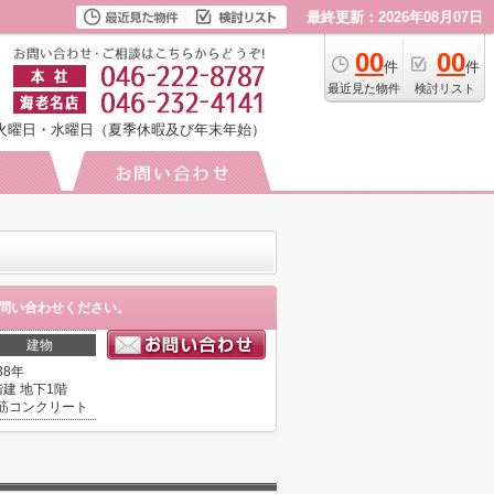
最終更新：2026年08月07日
00
00
件
件
最近見た物件
検討リスト
火曜日・水曜日（夏季休暇及び年末年始）
問い合わせください。
建物
38年
階建 地下1階
筋コンクリート