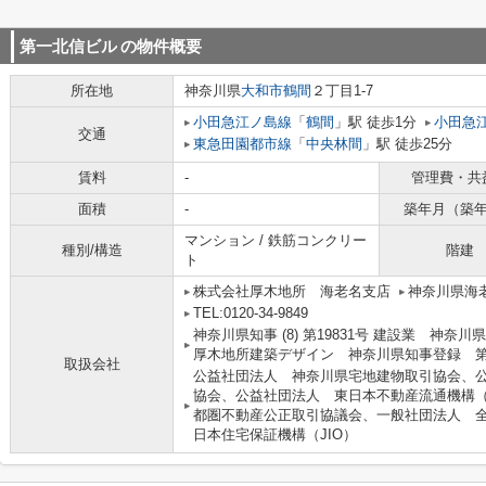
第一北信ビル
の物件概要
所在地
神奈川県
大和市
鶴間
２丁目1-7
小田急江ノ島線
「
鶴間
」駅 徒歩1分
小田急
交通
東急田園都市線
「
中央林間
」駅 徒歩25分
賃料
-
管理費・共
面積
-
築年月（築
マンション / 鉄筋コンクリー
種別/構造
階建
ト
株式会社厚木地所 海老名支店
神奈川県海老
TEL:0120-34-9849
神奈川県知事 (8) 第19831号 建設業 神奈川
厚木地所建築デザイン 神奈川県知事登録 第9
取扱会社
公益社団法人 神奈川県宅地建物取引協会、
協会、公益社団法人 東日本不動産流通機構
都圏不動産公正取引協議会、一般社団法人 
日本住宅保証機構（JIO）