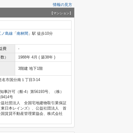
情報の見方
【マンション】
江ノ島線
「
南林間
」駅 徒歩10分
益費
-
年数）
1988年 4月 ( 築38年 )
3階建 地下1階
名市国分南１丁目3-14
県知事許可（般-4）第56193号、（株）
414号
公益社団法人 全国宅地建物取引業保証
（東日本レインズ）、公益社団法人 首
全国賃貸不動産管理業協会、株式会社