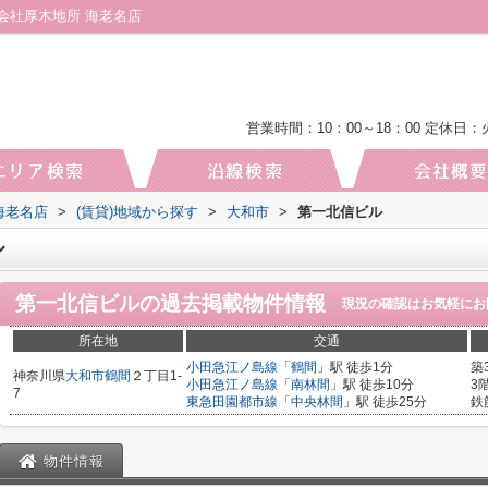
会社厚木地所 海老名店
営業時間：10：00～18：00
定休日：
海老名店
>
(賃貸)地域から探す
>
大和市
>
第一北信ビル
ル
第一北信ビル
の過去掲載物件情報
現況の確認はお気軽にお
所在地
交通
小田急江ノ島線
「
鶴間
」駅 徒歩1分
築
神奈川県
大和市
鶴間
２丁目1-
小田急江ノ島線
「
南林間
」駅 徒歩10分
3
7
東急田園都市線
「
中央林間
」駅 徒歩25分
鉄
物件情報