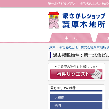
第一北信ビル／厚木・海老名の土地／株式
厚木・海老名の土地｜株式会社厚木地所 
過去掲載物件：第一北信ビ
▼ご希望の物件をお探しします
同じエリアの物件
大和市
鶴間