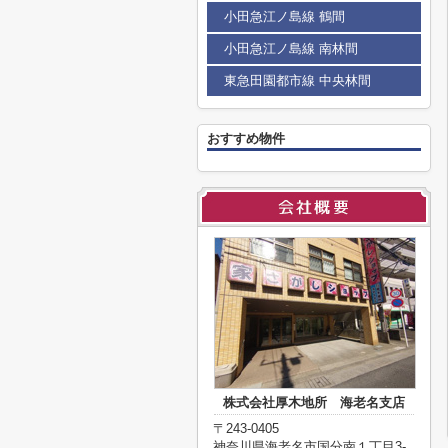
小田急江ノ島線 鶴間
小田急江ノ島線 南林間
東急田園都市線 中央林間
おすすめ物件
株式会社厚木地所 海老名支店
〒243-0405
神奈川県海老名市国分南１丁目3-