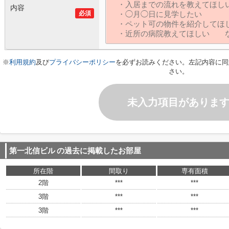
内容
必須
※
利用規約
及び
プライバシーポリシー
を必ずお読みください。左記内容に同
さい。
未入力項目がありま
第一北信ビル
の過去に掲載したお部屋
所在階
間取り
専有面積
2階
***
***
3階
***
***
3階
***
***