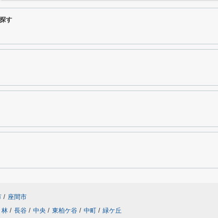
探す
市
/
座間市
林
/
長谷
/
中央
/
東柏ケ谷
/
中町
/
緑ケ丘