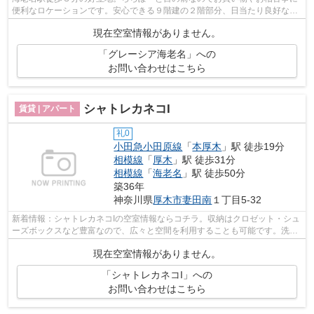
便利なロケーションです。安心できる９階建の２階部分、日当たり良好な南
向きで、幅の広い窓からは開放的な景...
現在空室情報がありません。
「グレーシア海老名」への
お問い合わせはこちら
シャトレカネコI
賃貸 | アパート
礼0
小田急小田原線
「
本厚木
」駅 徒歩19分
相模線
「
厚木
」駅 徒歩31分
相模線
「
海老名
」駅 徒歩50分
築36年
神奈川県
厚木市
妻田南
１丁目5-32
新着情報：シャトレカネコIの空室情報ならコチラ。収納はクロゼット・シュ
ーズボックスなど豊富なので、広々と空間を利用することも可能です。洗面
化粧台はコンセントや照明、大きな鏡...
現在空室情報がありません。
「シャトレカネコI」への
お問い合わせはこちら