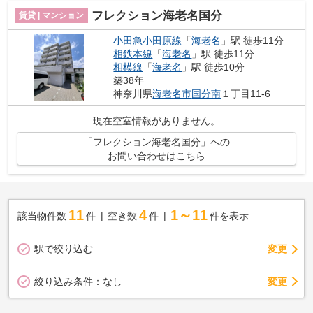
フレクション海老名国分
賃貸 | マンション
小田急小田原線
「
海老名
」駅 徒歩11分
相鉄本線
「
海老名
」駅 徒歩11分
相模線
「
海老名
」駅 徒歩10分
築38年
神奈川県
海老名市
国分南
１丁目11-6
現在空室情報がありません。
「フレクション海老名国分」への
お問い合わせはこちら
11
4
1～11
該当物件数
件
空き数
件
件を表示
駅で絞り込む
変更
変更
絞り込み条件：
なし