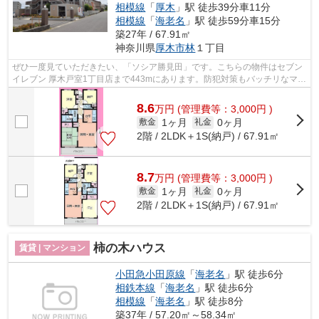
相模線
「
厚木
」駅 徒歩39分車11分
相模線
「
海老名
」駅 徒歩59分車15分
築27年 / 67.91㎡
神奈川県
厚木市
林
１丁目
ぜひ一度見ていただきたい、「ソシア勝見田」です。こちらの物件はセブン
イレブン 厚木戸室1丁目店まで443mにあります。防犯対策もバッチリなマン
ションタイプの物件です。賃貸情報の...
8.6
万
円
(管理費等：3,000円 )
1ヶ月
0ヶ月
敷金
礼金
2階 / 2LDK＋1S(納戸) / 67.91㎡
8.7
万
円
(管理費等：3,000円 )
1ヶ月
0ヶ月
敷金
礼金
2階 / 2LDK＋1S(納戸) / 67.91㎡
柿の木ハウス
賃貸 | マンション
小田急小田原線
「
海老名
」駅 徒歩6分
相鉄本線
「
海老名
」駅 徒歩6分
相模線
「
海老名
」駅 徒歩8分
築37年 / 57.20㎡～58.34㎡