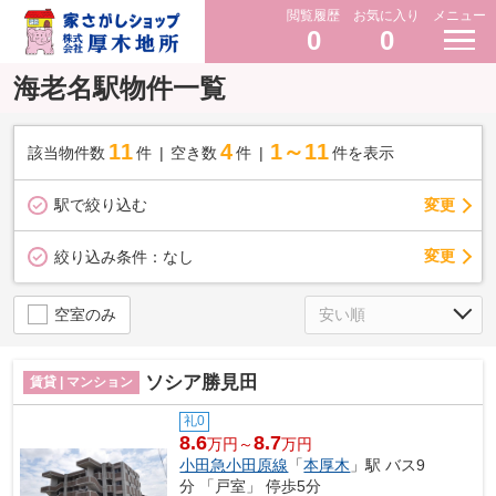
閲覧履歴
お気に入り
メニュー
0
0
海老名駅物件一覧
11
4
1～11
該当物件数
件
空き数
件
件を表示
駅で絞り込む
変更
変更
絞り込み条件：
なし
空室のみ
ソシア勝見田
賃貸 | マンション
礼0
8.6
8.7
万円～
万円
小田急小田原線
「
本厚木
」駅 バス9
分 「戸室」 停歩5分