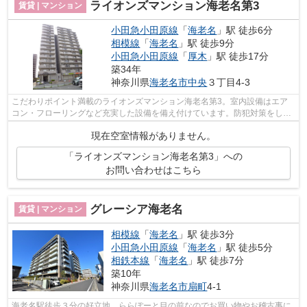
ライオンズマンション海老名第3
賃貸 | マンション
小田急小田原線
「
海老名
」駅 徒歩6分
相模線
「
海老名
」駅 徒歩9分
小田急小田原線
「
厚木
」駅 徒歩17分
築34年
神奈川県
海老名市
中央
３丁目4-3
こだわりポイント満載のライオンズマンション海老名第3。室内設備はエア
コン・フローリングなど充実した設備を備え付けています。防犯対策をしっ
かりしたいならオートロック付きの物件...
現在空室情報がありません。
「ライオンズマンション海老名第3」への
お問い合わせはこちら
グレーシア海老名
賃貸 | マンション
相模線
「
海老名
」駅 徒歩3分
小田急小田原線
「
海老名
」駅 徒歩5分
相鉄本線
「
海老名
」駅 徒歩7分
築10年
神奈川県
海老名市
扇町
4-1
海老名駅徒歩３分の好立地。ららぽーと目の前なのでお買い物やお稽古事に