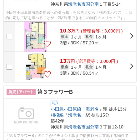
神奈川県
海老名市
国分南
１丁目5-14
小田急小田原線海老名周辺への引っ越しをお考えなら「柿の木ハウス」。目
的に応じて駅を選べることが、2駅利用できるこの物件のメリットです。こ
ちらの物件は駐車場に空きがあるので、...
10.3
万
円
(管理費等：3,000円 )
1ヶ月
1ヶ月
敷金
礼金
3階 / 3DK / 57.20㎡
13
万
円
(管理費等：3,000円 )
1ヶ月
1ヶ月
敷金
礼金
3階 / 3DK / 58.34㎡
第３フラワーB
賃貸 | アパート
礼0
小田急小田原線
「
海老名
」駅 徒歩13分
相模線
「
海老名
」駅 徒歩15分
築42年
神奈川県
海老名市
国分南
３丁目12-10
「第３フラワーB」のここがイチオシ！駅まで徒歩13分に立地する物件で