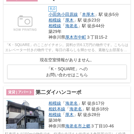
礼0
小田急小田原線
「
本厚木
」駅 徒歩5分
相模線
「
厚木
」駅 徒歩23分
相模線
「
海老名
」駅 徒歩44分
築29年
神奈川県
厚木市
中町
３丁目15-2
「K・SQUARE」のここがイチオシ。賃料が月6.1万円の物件です。こちらは
エレベーター付きの物件です。毎日の暮らしを輝かせる、素敵なお部屋を探
しませんか。厚木市エリアや小田急小田...
現在空室情報がありません。
「K・SQUARE」への
お問い合わせはこちら
第二ダイハンコーポ
賃貸 | アパート
相模線
「
海老名
」駅 徒歩17分
相鉄本線
「
海老名
」駅 徒歩18分
相模線
「
厚木
」駅 徒歩28分
築38年
神奈川県
海老名市
上郷
３丁目10-46