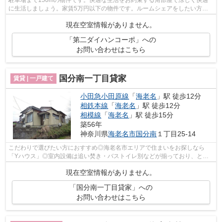
駐車場まで150mの物件です。快適な生活をお約束する角部屋で涼しく快適
に生活しましょう。家賃5万円以下の物件です。ルームシェアをしたい方は
お気軽にご相談ください。賃貸住宅情報を...
現在空室情報がありません。
「第二ダイハンコーポ」への
お問い合わせはこちら
国分南一丁目貸家
賃貸 | 一戸建て
小田急小田原線
「
海老名
」駅 徒歩12分
相鉄本線
「
海老名
」駅 徒歩12分
相模線
「
海老名
」駅 徒歩15分
築56年
神奈川県
海老名市
国分南
１丁目25-14
こだわりで選びたい方におすすめ◎海老名市エリアで住まいをお探しなら
「Yハウス」◎室内設備は追い焚き・バストイレ別などが揃っており、とて
も充実しています◎ぜひご覧いただきたい賃...
現在空室情報がありません。
「国分南一丁目貸家」への
お問い合わせはこちら