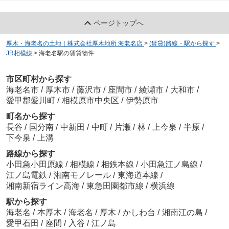
ページトップへ
厚木・海老名の土地｜株式会社厚木地所 海老名店
>
(賃貸)路線・駅から探す
>
JR相模線
>
海老名駅の賃貸物件
市区町村から探す
海老名市
/
厚木市
/
藤沢市
/
座間市
/
綾瀬市
/
大和市
/
愛甲郡愛川町
/
相模原市中央区
/
伊勢原市
町名から探す
長谷
/
国分南
/
中新田
/
中町
/
片瀬
/
林
/
上今泉
/
半原
/
下今泉
/
上溝
路線から探す
小田急小田原線
/
相模線
/
相鉄本線
/
小田急江ノ島線
/
江ノ島電鉄
/
湘南モノレール
/
東海道本線
/
湘南新宿ライン高海
/
東急田園都市線
/
横浜線
駅から探す
海老名
/
本厚木
/
海老名
/
厚木
/
かしわ台
/
湘南江の島
/
愛甲石田
/
座間
/
入谷
/
江ノ島