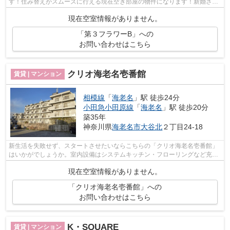
す！住み替えがスムーズに行える現在空き部屋の物件になります！新婚さん
にぜひご検討いただきたい、二人入居可能...
現在空室情報がありません。
「第３フラワーB」への
お問い合わせはこちら
クリオ海老名壱番館
賃貸 | マンション
相模線
「
海老名
」駅 徒歩24分
小田急小田原線
「
海老名
」駅 徒歩20分
築35年
神奈川県
海老名市
大谷北
２丁目24-18
新生活を失敗せず、スタートさせたいならこちらの「クリオ海老名壱番館」
はいかがでしょうか。室内設備はシステムキッチン・フローリングなど充実
した設備を備え付けています。専有面...
現在空室情報がありません。
「クリオ海老名壱番館」への
お問い合わせはこちら
K・SQUARE
賃貸 | マンション