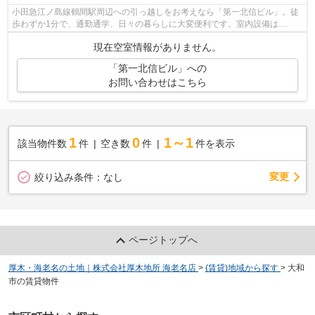
小田急江ノ島線鶴間駅周辺への引っ越しをお考えなら「第一北信ビル」。徒
歩わずか1分で、通勤通学、日々の暮らしに大変便利です。室内設備は
CATV・エアコン全室など充実した設備を備え...
現在空室情報がありません。
「第一北信ビル」への
お問い合わせはこちら
1
0
1～1
該当物件数
件
空き数
件
件を表示
変更
絞り込み条件：
なし
ページトップへ
厚木・海老名の土地｜株式会社厚木地所 海老名店
>
(賃貸)地域から探す
>
大和
市の賃貸物件