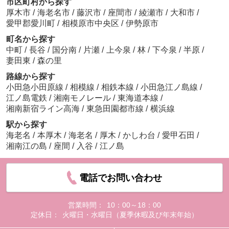
市区町村から探す
厚木市
/
海老名市
/
藤沢市
/
座間市
/
綾瀬市
/
大和市
/
愛甲郡愛川町
/
相模原市中央区
/
伊勢原市
町名から探す
中町
/
長谷
/
国分南
/
片瀬
/
上今泉
/
林
/
下今泉
/
半原
/
妻田東
/
森の里
路線から探す
小田急小田原線
/
相模線
/
相鉄本線
/
小田急江ノ島線
/
江ノ島電鉄
/
湘南モノレール
/
東海道本線
/
湘南新宿ライン高海
/
東急田園都市線
/
横浜線
駅から探す
海老名
/
本厚木
/
海老名
/
厚木
/
かしわ台
/
愛甲石田
/
湘南江の島
/
座間
/
入谷
/
江ノ島
電話でお問い合わせ
営業時間：
10：00～18：00
定休日：
火曜日・水曜日（夏季休暇及び年末年始）