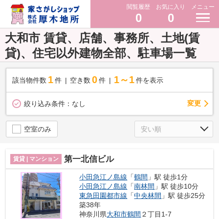
閲覧履歴
お気に入り
メニュー
0
0
大和市 賃貸、店舗、事務所、土地(賃
貸)、住宅以外建物全部、駐車場一覧
1
0
1～1
該当物件数
件
空き数
件
件を表示
変更
絞り込み条件：
なし
空室のみ
第一北信ビル
賃貸 | マンション
小田急江ノ島線
「
鶴間
」駅 徒歩1分
小田急江ノ島線
「
南林間
」駅 徒歩10分
東急田園都市線
「
中央林間
」駅 徒歩25分
築38年
神奈川県
大和市
鶴間
２丁目1-7