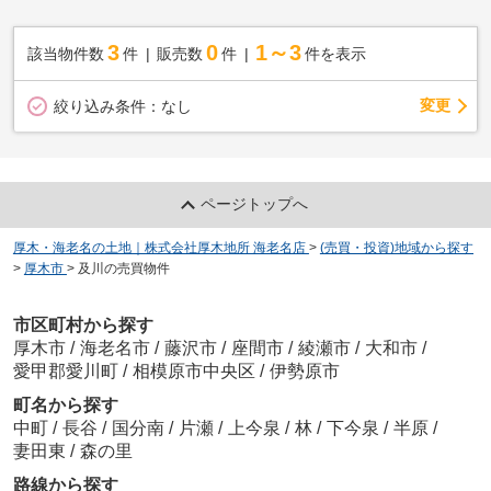
3
0
1～3
該当物件数
件
販売数
件
件を表示
変更
絞り込み条件：
なし
ページトップへ
厚木・海老名の土地｜株式会社厚木地所 海老名店
>
(売買・投資)地域から探す
>
厚木市
>
及川の売買物件
市区町村から探す
厚木市
/
海老名市
/
藤沢市
/
座間市
/
綾瀬市
/
大和市
/
愛甲郡愛川町
/
相模原市中央区
/
伊勢原市
町名から探す
中町
/
長谷
/
国分南
/
片瀬
/
上今泉
/
林
/
下今泉
/
半原
/
妻田東
/
森の里
路線から探す