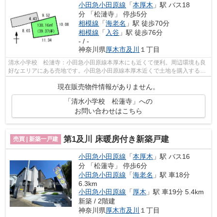
小田急小田原線
「
本厚木
」駅 バス18
分 「松漣寺」 停歩5分
相模線
「
海老名
」駅 徒歩70分
相模線
「
入谷
」駅 徒歩76分
- / -
神奈川県
厚木市
及川
１丁目
清水小学校 松漣寺：小田急小田原線本厚木にも近くて便利。周辺環境も良
好なエリアにある売地です。小田急小田原線本厚木近くで土地を購入するな
ら、当社をご利用ください。046-232-4...
現在販売物件情報がありません。
「清水小学校 松蓮寺」への
お問い合わせはこちら
第1及川 床暖房付き新築戸建
売買 | 新築一戸建
小田急小田原線
「
本厚木
」駅 バス16
分 「松蓮寺」 停歩6分
小田急小田原線
「
海老名
」駅 車18分
6.3km
小田急小田原線
「
厚木
」駅 車19分 5.4km
新築 / 2階建
神奈川県
厚木市
及川
１丁目