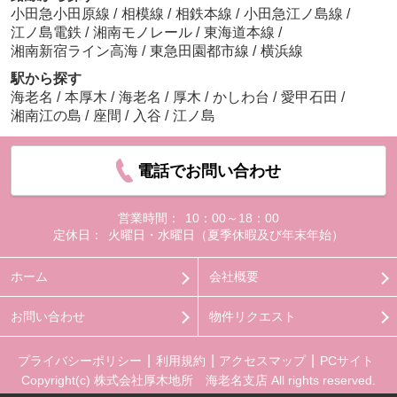
小田急小田原線
/
相模線
/
相鉄本線
/
小田急江ノ島線
/
江ノ島電鉄
/
湘南モノレール
/
東海道本線
/
湘南新宿ライン高海
/
東急田園都市線
/
横浜線
駅から探す
海老名
/
本厚木
/
海老名
/
厚木
/
かしわ台
/
愛甲石田
/
湘南江の島
/
座間
/
入谷
/
江ノ島
電話でお問い合わせ
営業時間：
10：00～18：00
定休日：
火曜日・水曜日（夏季休暇及び年末年始）
ホーム
会社概要
お問い合わせ
物件リクエスト
プライバシーポリシー
利用規約
アクセスマップ
PCサイト
Copyright(c) 株式会社厚木地所 海老名支店 All rights reserved.