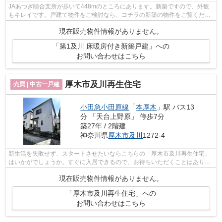
JAあつぎ睦合支所が歩いて448mのところにあります。新築ですので、外観
もキレイです。戸建て物件をご検討なら、コチラの新築の物件をご覧くださ
い。新築ならではの「新しさ」がとても...
現在販売物件情報がありません。
「第1及川 床暖房付き新築戸建」への
お問い合わせはこちら
厚木市及川再生住宅
売買 | 中古一戸建
小田急小田原線
「
本厚木
」駅 バス13
分 「天台上野原」 停歩7分
築27年 / 2階建
神奈川県
厚木市
及川
1272-4
新生活を失敗せず、スタートさせたいならこちらの「厚木市及川再生住宅」
はいかがでしょうか。すぐに入居できるので、お待ちいただくことはありま
せん。3口コンロが付いているので、た...
現在販売物件情報がありません。
「厚木市及川再生住宅」への
お問い合わせはこちら