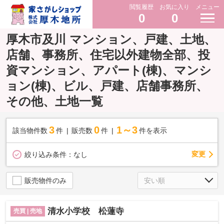
閲覧履歴
お気に入り
メニュー
0
0
厚木市及川 マンション、戸建、土地、
店舗、事務所、住宅以外建物全部、投
資マンション、アパート(棟)、マンシ
ョン(棟)、ビル、戸建、店舗事務所、
その他、土地一覧
3
0
1～3
該当物件数
件
販売数
件
件を表示
変更
絞り込み条件：
なし
販売物件のみ
清水小学校 松蓮寺
売買 | 売地