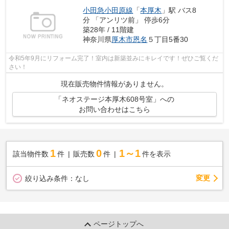
小田急小田原線
「
本厚木
」駅 バス8
分 「アンリツ前」 停歩6分
築28年 / 11階建
神奈川県
厚木市
恩名
５丁目5番30
令和5年9月にリフォーム完了！室内は新築並みにキレイです！ぜひご覧くだ
さい！
現在販売物件情報がありません。
「ネオステージ本厚木608号室」への
お問い合わせはこちら
1
0
1～1
該当物件数
件
販売数
件
件を表示
変更
絞り込み条件：
なし
ページトップへ