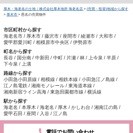
厚木・海老名の土地｜株式会社厚木地所 海老名店
>
(売買・投資)地域から探す
>
厚木市
>
恩名の売買物件
市区町村から探す
海老名市
/
厚木市
/
藤沢市
/
座間市
/
綾瀬市
/
大和市
/
愛甲郡愛川町
/
相模原市中央区
/
伊勢原市
町名から探す
長谷
/
国分南
/
中新田
/
中町
/
片瀬
/
林
/
上今泉
/
半原
/
下今泉
/
上溝
路線から探す
小田急小田原線
/
相模線
/
相鉄本線
/
小田急江ノ島線
/
江ノ島電鉄
/
湘南モノレール
/
東海道本線
/
湘南新宿ライン高海
/
東急田園都市線
/
横浜線
駅から探す
海老名
/
本厚木
/
海老名
/
厚木
/
かしわ台
/
湘南江の島
/
愛甲石田
/
座間
/
入谷
/
江ノ島
電話でお問い合わせ