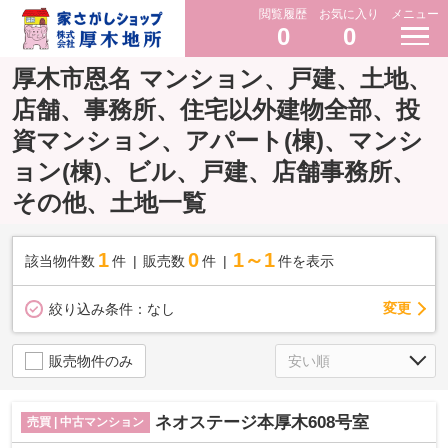
閲覧履歴
お気に入り
メニュー
0
0
厚木市恩名 マンション、戸建、土地、
店舗、事務所、住宅以外建物全部、投
資マンション、アパート(棟)、マンシ
ョン(棟)、ビル、戸建、店舗事務所、
その他、土地一覧
1
0
1～1
該当物件数
件
販売数
件
件を表示
変更
絞り込み条件：
なし
販売物件のみ
ネオステージ本厚木608号室
売買 | 中古マンション