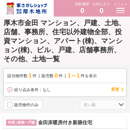
閲覧履歴
お気に入り
メニュー
0
0
厚木市金田 マンション、戸建、土地、
店舗、事務所、住宅以外建物全部、投
資マンション、アパート(棟)、マンシ
ョン(棟)、ビル、戸建、店舗事務所、
その他、土地一覧
1
0
1～1
該当物件数
件
販売数
件
件を表示
変更
絞り込み条件：
なし
販売物件のみ
金田床暖房付き新築住宅
売買 | 新築一戸建