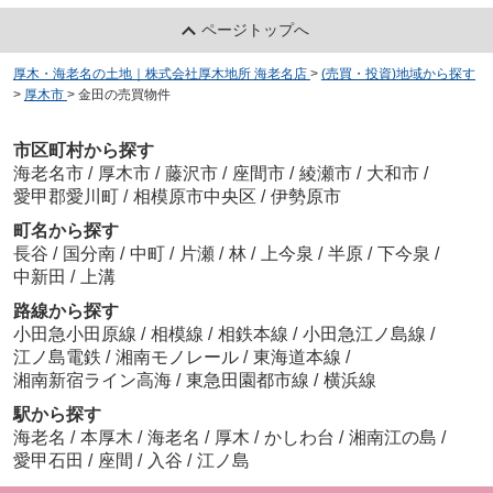
ページトップへ
厚木・海老名の土地｜株式会社厚木地所 海老名店
>
(売買・投資)地域から探す
>
厚木市
>
金田の売買物件
市区町村から探す
海老名市
/
厚木市
/
藤沢市
/
座間市
/
綾瀬市
/
大和市
/
愛甲郡愛川町
/
相模原市中央区
/
伊勢原市
町名から探す
長谷
/
国分南
/
中町
/
片瀬
/
林
/
上今泉
/
半原
/
下今泉
/
中新田
/
上溝
路線から探す
小田急小田原線
/
相模線
/
相鉄本線
/
小田急江ノ島線
/
江ノ島電鉄
/
湘南モノレール
/
東海道本線
/
湘南新宿ライン高海
/
東急田園都市線
/
横浜線
駅から探す
海老名
/
本厚木
/
海老名
/
厚木
/
かしわ台
/
湘南江の島
/
愛甲石田
/
座間
/
入谷
/
江ノ島