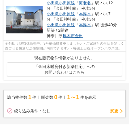
小田急小田原線
「
海老名
」駅 バス12
分 「金田神社前」 停歩3分
小田急小田原線
「
本厚木
」駅 バス7
分 「金田神社前」 停歩3分
小田急小田原線
「
本厚木
」駅 徒歩40分
新築 / 2階建
神奈川県
厚木市
金田
全4棟、現在3棟販売中、3号棟価格変更しました♪ ・ご家族との生活を楽しく
過ごせる快適な居住空間が内見できます♪ ・毎週土日祝オープンハウス開催
中、平日や夜間もご見学対応してま...
現在販売物件情報がありません。
「金田床暖房付き新築住宅」への
お問い合わせはこちら
1
0
1～1
該当物件数
件
販売数
件
件を表示
変更
絞り込み条件：
なし