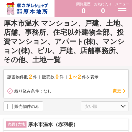
閲覧履歴
お気に入り
メニュー
0
0
厚木市温水 マンション、戸建、土地、
店舗、事務所、住宅以外建物全部、投
資マンション、アパート(棟)、マンシ
ョン(棟)、ビル、戸建、店舗事務所、
その他、土地一覧
2
0
1～2
該当物件数
件
販売数
件
件を表示
変更
絞り込み条件：
なし
販売物件のみ
厚木市温水（赤羽根）
売買 | 売地