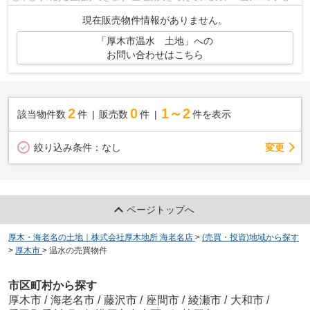
頂きたいのがこちらの売地です♪当社...
現在販売物件情報がありません。
「厚木市温水 土地」への
お問い合わせはこちら
2
0
1～2
該当物件数
件
販売数
件
件を表示
変更
絞り込み条件：
なし
ページトップへ
厚木・海老名の土地｜株式会社厚木地所 海老名店
>
(売買・投資)地域から探す
>
厚木市
>
温水の売買物件
市区町村から探す
厚木市
/
海老名市
/
藤沢市
/
座間市
/
綾瀬市
/
大和市
/