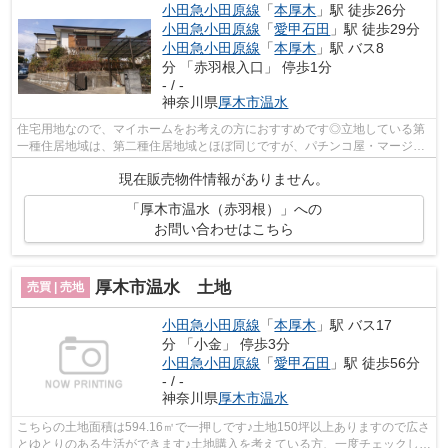
小田急小田原線
「
本厚木
」駅 徒歩26分
小田急小田原線
「
愛甲石田
」駅 徒歩29分
小田急小田原線
「
本厚木
」駅 バス8
分 「赤羽根入口」 停歩1分
- / -
神奈川県
厚木市
温水
住宅用地なので、マイホームをお考えの方におすすめです◎立地している第
一種住居地域は、第二種住居地域とほぼ同じですが、パチンコ屋・マージャ
ン屋・カラオケボックスなどが建てられ...
現在販売物件情報がありません。
「厚木市温水（赤羽根）」への
お問い合わせはこちら
厚木市温水 土地
売買 | 売地
小田急小田原線
「
本厚木
」駅 バス17
分 「小金」 停歩3分
小田急小田原線
「
愛甲石田
」駅 徒歩56分
- / -
神奈川県
厚木市
温水
こちらの土地面積は594.16㎡で一押しです♪土地150坪以上ありますので広さ
とゆとりのある生活ができます♪土地購入を考えている方、一度チェックして