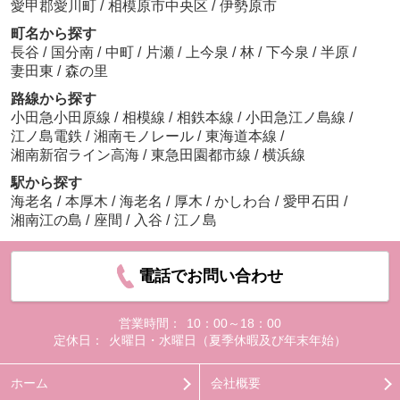
愛甲郡愛川町
/
相模原市中央区
/
伊勢原市
町名から探す
長谷
/
国分南
/
中町
/
片瀬
/
上今泉
/
林
/
下今泉
/
半原
/
妻田東
/
森の里
路線から探す
小田急小田原線
/
相模線
/
相鉄本線
/
小田急江ノ島線
/
江ノ島電鉄
/
湘南モノレール
/
東海道本線
/
湘南新宿ライン高海
/
東急田園都市線
/
横浜線
駅から探す
海老名
/
本厚木
/
海老名
/
厚木
/
かしわ台
/
愛甲石田
/
湘南江の島
/
座間
/
入谷
/
江ノ島
電話でお問い合わせ
営業時間：
10：00～18：00
定休日：
火曜日・水曜日（夏季休暇及び年末年始）
ホーム
会社概要