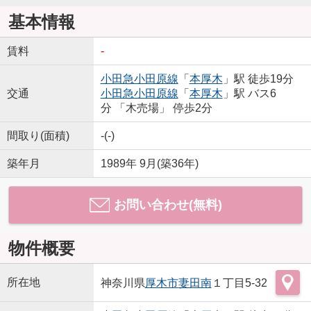
基本情報
賃料
-
小田急小田原線
「
本厚木
」駅 徒歩19分
交通
小田急小田原線
「
本厚木
」駅 バス6
分 「木売場」 停歩2分
間取り(面積)
-(-)
築年月
1989年 9月(築36年)
お問い合わせ(無料)
物件概要
所在地
神奈川県
厚木市
妻田南
１丁目5-32