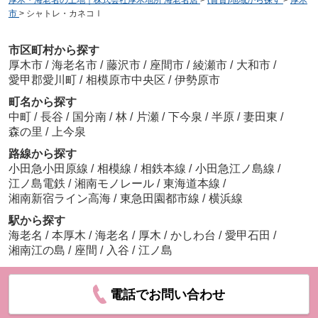
厚木・海老名の土地｜株式会社厚木地所 海老名店
>
(賃貸)地域から探す
>
厚木
市
>
シャトレ・カネコⅠ
市区町村から探す
厚木市
/
海老名市
/
藤沢市
/
座間市
/
綾瀬市
/
大和市
/
愛甲郡愛川町
/
相模原市中央区
/
伊勢原市
町名から探す
中町
/
長谷
/
国分南
/
林
/
片瀬
/
下今泉
/
半原
/
妻田東
/
森の里
/
上今泉
路線から探す
小田急小田原線
/
相模線
/
相鉄本線
/
小田急江ノ島線
/
江ノ島電鉄
/
湘南モノレール
/
東海道本線
/
湘南新宿ライン高海
/
東急田園都市線
/
横浜線
駅から探す
海老名
/
本厚木
/
海老名
/
厚木
/
かしわ台
/
愛甲石田
/
湘南江の島
/
座間
/
入谷
/
江ノ島
電話でお問い合わせ