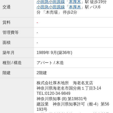
小田急小田原線
「
本厚木
」駅 徒歩19分
交通
小田急小田原線
「
本厚木
」駅 バス6
分 「木売場」 停歩2分
賃料
-
管理費等
-
面積
-
築年月
1989年 9月(築36年)
種別 / 構造
アパート / 木造
階建
2階建
株式会社厚木地所 海老名支店
神奈川県海老名市国分南１丁目3-14
TEL:0120-34-9849
神奈川県知事 (8) 第19831号
建設業 神奈川県知事許可（般-4）第56
193号