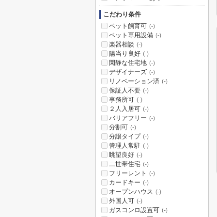
こだわり条件
ペット飼育可
(-)
ペット専用設備
(-)
楽器相談
(-)
陽当り良好
(-)
閑静な住宅地
(-)
デザイナーズ
(-)
リノベーション済
(-)
保証人不要
(-)
事務所可
(-)
２人入居可
(-)
バリアフリー
(-)
分割可
(-)
分譲タイプ
(-)
管理人常駐
(-)
眺望良好
(-)
二世帯住宅
(-)
フリーレント
(-)
カードキー
(-)
オープンハウス
(-)
外国人可
(-)
ガスコンロ設置可
(-)