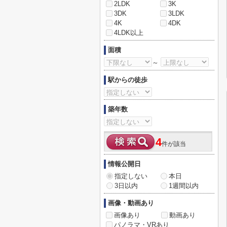
2LDK
3K
3DK
3LDK
4K
4DK
4LDK以上
面積
～
駅からの徒歩
築年数
4
件が該当
情報公開日
指定しない
本日
3日以内
1週間以内
画像・動画あり
画像あり
動画あり
パノラマ・VRあり