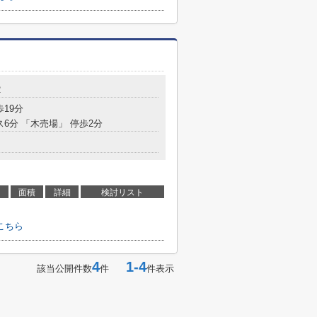
2
歩19分
ス6分 「木売場」 停歩2分
面積
詳細
検討リスト
こちら
4
1-4
該当公開件数
件
件表示