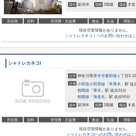
築36年
2階建
木造
築年
階数
構造
所在階
賃料
管理費・共益費
敷金
礼金
間取り
現在空室情報がありません。
シャトレカネコⅠへのお問い合わせはこ
シャトレカネコI
神奈川県
厚木市
妻田南
１丁目5-3
住所
交通
小田急小田原線
「
本厚木
」駅 徒
相模線
「
厚木
」駅 徒歩31分
相模線
「
海老名
」駅 徒歩50分
築36年
2階建
木造
築年
階数
構造
所在階
賃料
管理費・共益費
敷金
礼金
間取り
現在空室情報がありません。
シャトレカネコIへのお問い合わせはこ