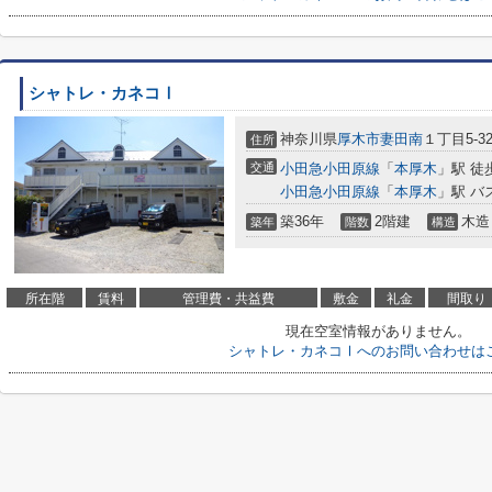
シャトレ・カネコⅠ
神奈川県
厚木市
妻田南
１丁目5-3
住所
交通
小田急小田原線
「
本厚木
」駅 徒
小田急小田原線
「
本厚木
」駅 バ
築36年
2階建
木造
築年
階数
構造
所在階
賃料
管理費・共益費
敷金
礼金
間取り
現在空室情報がありません。
シャトレ・カネコⅠへのお問い合わせは