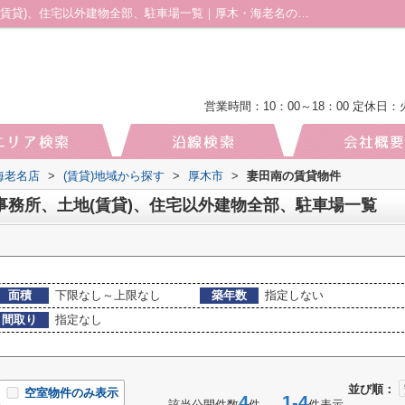
厚木市妻田南の賃貸、店舗、事務所、土地(賃貸)、住宅以外建物全部、駐車場一覧｜厚木・海老名の土地｜株式会社厚木地所 海老名店
営業時間：10：00～18：00
定休日：
海老名店
>
(賃貸)地域から探す
>
厚木市
>
妻田南の賃貸物件
事務所、土地(賃貸)、住宅以外建物全部、駐車場一覧
面積
下限なし～上限なし
築年数
指定しない
間取り
指定なし
並び順：
空室物件のみ表示
4
1-4
該当公開件数
件
件表示