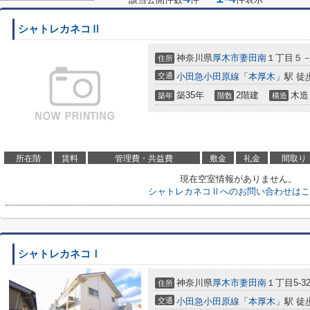
シャトレカネコⅡ
神奈川県
厚木市
妻田南
１丁目５
住所
交通
小田急小田原線
「
本厚木
」駅 徒
築35年
2階建
木造
築年
階数
構造
所在階
賃料
管理費・共益費
敷金
礼金
間取り
現在空室情報がありません。
シャトレカネコⅡへのお問い合わせはこ
シャトレカネコⅠ
神奈川県
厚木市
妻田南
１丁目5-3
住所
交通
小田急小田原線
「
本厚木
」駅 徒