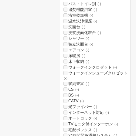
バス・トイレ別
(-)
追焚機能浴室
(-)
浴室乾燥機
(-)
温水洗浄便座
(-)
洗面台
(-)
洗髪洗面化粧台
(-)
シャワー
(-)
独立洗面台
(-)
エアコン
(-)
床暖房
(-)
床下収納
(-)
ウォークインクロゼット
(-)
ウォークインシューズクロゼット
(-)
収納豊富
(-)
CS
(-)
BS
(-)
CATV
(-)
光ファイバー
(-)
インターネット対応
(-)
オートロック
(-)
TVモニタ付インターホン
(-)
宅配ボックス
(-)
24時間緊急通報システム
(-)