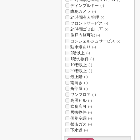
ディンプルキー
(-)
防犯カメラ
(-)
24時間有人管理
(-)
フロントサービス
(-)
24時間ゴミ出し可
(-)
住戸内覧可能
(-)
コンシェルジュサービス
(-)
駐車場あり
(-)
2階以上
(-)
1階の物件
(-)
10階以上
(-)
20階以上
(-)
最上階
(-)
南向き
(-)
角部屋
(-)
ワンフロア
(-)
高層ビル
(-)
飲食店可
(-)
居抜物件
(-)
個別空調
(-)
都市ガス
(-)
下水道
(-)