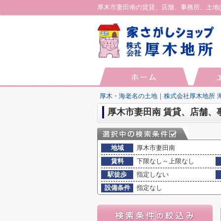
厚木・海老名の土地｜株式会社厚木地所 
厚木市妻田南 賃貸、店舗、
地域
厚木市妻田南
賃料
下限なし～上限なし
駅徒歩
指定しない
設備条件
指定なし