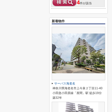
4
件が該当
新着物件
サーパス海老名
神奈川県海老名市上今泉２丁目11-40
小田急小田原線「座間」駅 徒歩19分
築32年