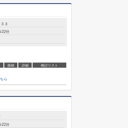
－３３
歩22分
面積
詳細
検討リスト
ちら
2
歩22分