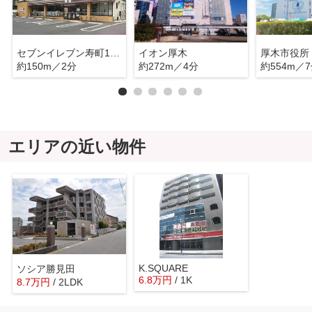
セブンイレブン寿町1丁目
イオン厚木
厚木市役所
約150m／2分
約272m／4分
約554m／
エリアの近い物件
K.SQUARE
ソシア勝見田
6.8
万
円
/ 1K
8.7
万
円
/ 2LDK