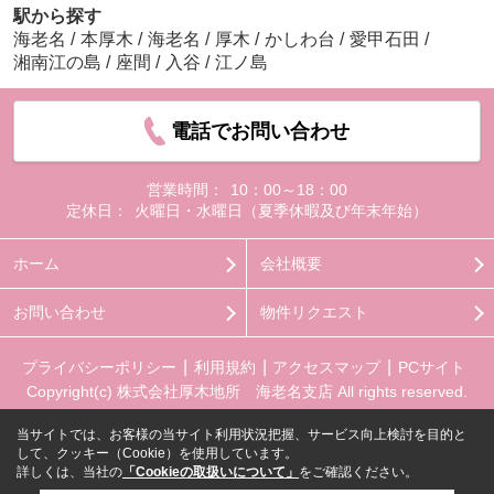
駅から探す
海老名
/
本厚木
/
海老名
/
厚木
/
かしわ台
/
愛甲石田
/
湘南江の島
/
座間
/
入谷
/
江ノ島
電話でお問い合わせ
営業時間：
10：00～18：00
定休日：
火曜日・水曜日（夏季休暇及び年末年始）
ホーム
会社概要
お問い合わせ
物件リクエスト
プライバシーポリシー
利用規約
アクセスマップ
PCサイト
Copyright(c) 株式会社厚木地所 海老名支店 All rights reserved.
当サイトでは、お客様の当サイト利用状況把握、サービス向上検討を目的と
して、クッキー（Cookie）を使用しています。
詳しくは、当社の
「Cookieの取扱いについて」
をご確認ください。