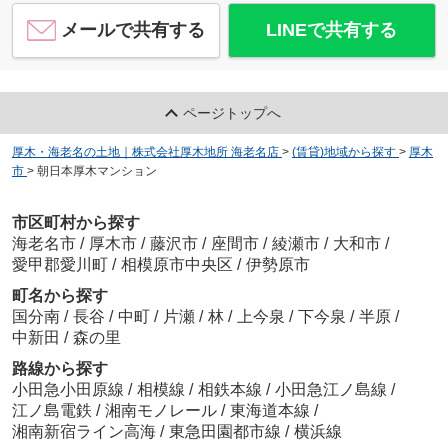
メールで共有する
LINEで共有する
ページトップへ
厚木・海老名の土地｜株式会社厚木地所 海老名店
>
(賃貸)地域から探す
>
厚木
市
>
朝日本厚木マンション
市区町村から探す
海老名市
/
厚木市
/
藤沢市
/
座間市
/
綾瀬市
/
大和市
/
愛甲郡愛川町
/
相模原市中央区
/
伊勢原市
町名から探す
国分南
/
長谷
/
中町
/
片瀬
/
林
/
上今泉
/
下今泉
/
半原
/
中新田
/
森の里
路線から探す
小田急小田原線
/
相模線
/
相鉄本線
/
小田急江ノ島線
/
江ノ島電鉄
/
湘南モノレール
/
東海道本線
/
湘南新宿ライン高海
/
東急田園都市線
/
横浜線