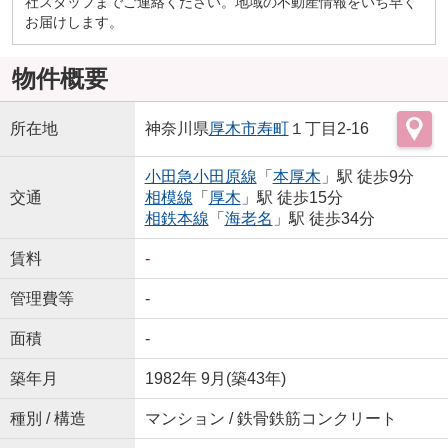
社スタッフまでご連絡ください。地域の不動産情報をいち早く
お届けします。
物件概要
所在地
神奈川県
厚木市
寿町
１丁目2-16
小田急小田原線
「
本厚木
」駅 徒歩9分
交通
相模線
「
厚木
」駅 徒歩15分
相鉄本線
「
海老名
」駅 徒歩34分
賃料
-
管理費等
-
面積
-
築年月
1982年 9月(築43年)
種別 / 構造
マンション / 鉄骨鉄筋コンクリート