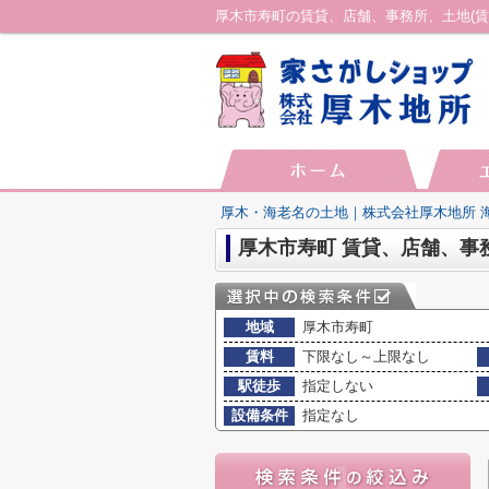
厚木・海老名の土地｜株式会社厚木地所 
厚木市寿町 賃貸、店舗、事
地域
厚木市寿町
賃料
下限なし～上限なし
駅徒歩
指定しない
設備条件
指定なし