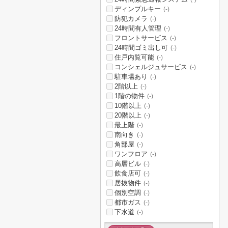
ディンプルキー
(-)
防犯カメラ
(-)
24時間有人管理
(-)
フロントサービス
(-)
24時間ゴミ出し可
(-)
住戸内覧可能
(-)
コンシェルジュサービス
(-)
駐車場あり
(-)
2階以上
(-)
1階の物件
(-)
10階以上
(-)
20階以上
(-)
最上階
(-)
南向き
(-)
角部屋
(-)
ワンフロア
(-)
高層ビル
(-)
飲食店可
(-)
居抜物件
(-)
個別空調
(-)
都市ガス
(-)
下水道
(-)