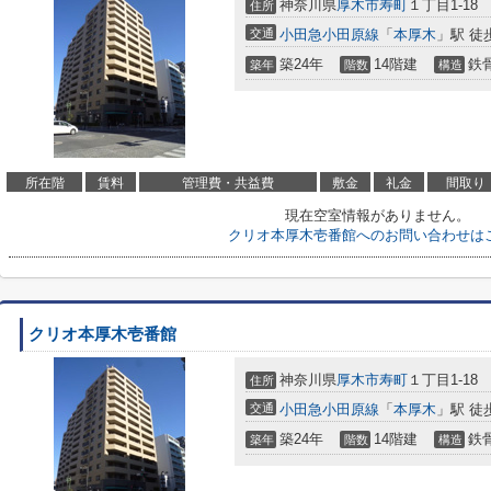
神奈川県
厚木市
寿町
１丁目1-18
住所
交通
小田急小田原線
「
本厚木
」駅 徒
築24年
14階建
鉄
築年
階数
構造
所在階
賃料
管理費・共益費
敷金
礼金
間取り
現在空室情報がありません。
クリオ本厚木壱番館へのお問い合わせは
クリオ本厚木壱番館
神奈川県
厚木市
寿町
１丁目1-18
住所
交通
小田急小田原線
「
本厚木
」駅 徒
築24年
14階建
鉄
築年
階数
構造