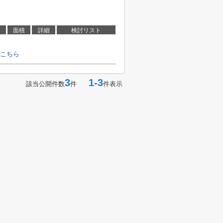
面積
詳細
検討リスト
こちら
3
1-3
該当公開件数
件
件表示