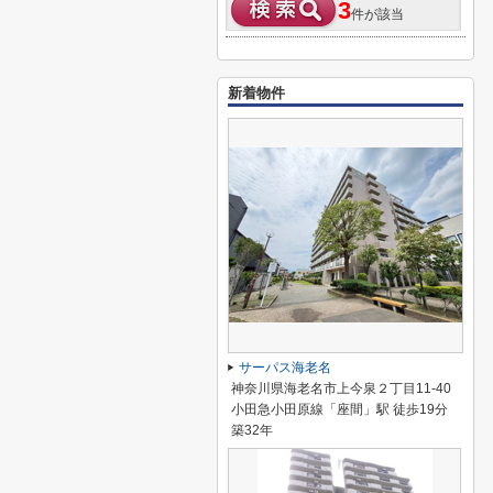
3
件が該当
新着物件
サーパス海老名
神奈川県海老名市上今泉２丁目11-40
小田急小田原線「座間」駅 徒歩19分
築32年