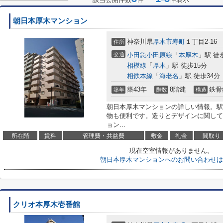
朝日本厚木マンション
神奈川県
厚木市
寿町
１丁目2-16
住所
交通
小田急小田原線
「
本厚木
」駅 徒
相模線
「
厚木
」駅 徒歩15分
相鉄本線
「
海老名
」駅 徒歩34分
築43年
8階建
鉄骨
築年
階数
構造
朝日本厚木マンションの詳しい情報。駅
物も便利です。造りとデザインに関して
ョン...
所在階
賃料
管理費・共益費
敷金
礼金
間取り
現在空室情報がありません。
朝日本厚木マンションへのお問い合わせは
クリオ本厚木壱番館