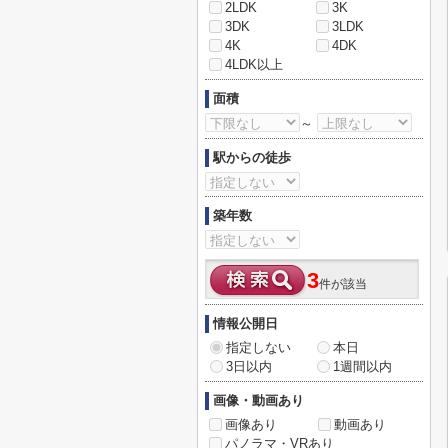
2LDK
3K
3DK
3LDK
4K
4DK
4LDK以上
面積
～
駅からの徒歩
築年数
3
件が該当
情報公開日
指定しない
本日
3日以内
1週間以内
画像・動画あり
画像あり
動画あり
パノラマ・VRあり