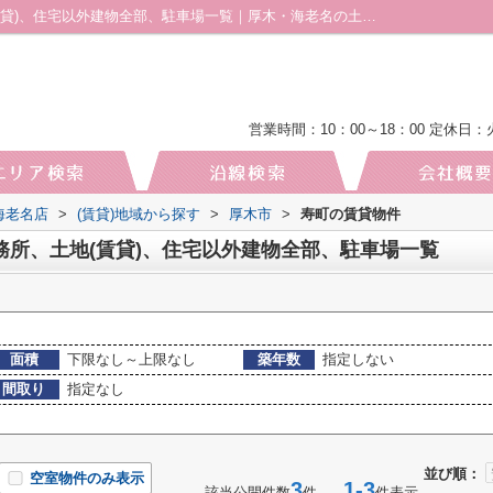
厚木市寿町の賃貸、店舗、事務所、土地(賃貸)、住宅以外建物全部、駐車場一覧｜厚木・海老名の土地｜株式会社厚木地所 海老名店
営業時間：10：00～18：00
定休日：
海老名店
>
(賃貸)地域から探す
>
厚木市
>
寿町の賃貸物件
務所、土地(賃貸)、住宅以外建物全部、駐車場一覧
面積
下限なし～上限なし
築年数
指定しない
間取り
指定なし
並び順：
空室物件のみ表示
3
1-3
該当公開件数
件
件表示