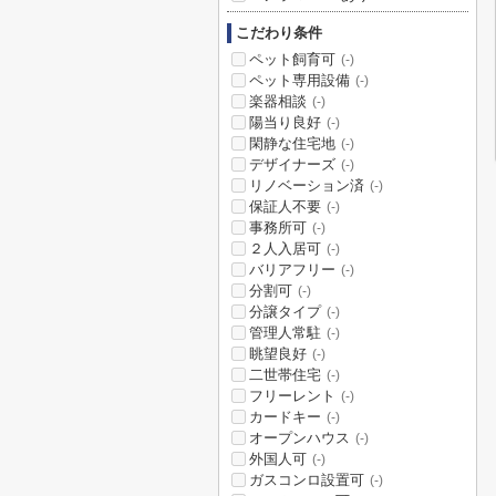
こだわり条件
ペット飼育可
(-)
ペット専用設備
(-)
楽器相談
(-)
陽当り良好
(-)
閑静な住宅地
(-)
デザイナーズ
(-)
リノベーション済
(-)
保証人不要
(-)
事務所可
(-)
２人入居可
(-)
バリアフリー
(-)
分割可
(-)
分譲タイプ
(-)
管理人常駐
(-)
眺望良好
(-)
二世帯住宅
(-)
フリーレント
(-)
カードキー
(-)
オープンハウス
(-)
外国人可
(-)
ガスコンロ設置可
(-)