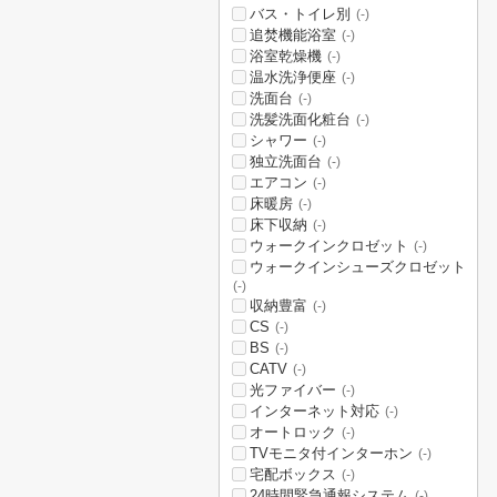
バス・トイレ別
(-)
追焚機能浴室
(-)
浴室乾燥機
(-)
温水洗浄便座
(-)
洗面台
(-)
洗髪洗面化粧台
(-)
シャワー
(-)
独立洗面台
(-)
エアコン
(-)
床暖房
(-)
床下収納
(-)
ウォークインクロゼット
(-)
ウォークインシューズクロゼット
(-)
収納豊富
(-)
CS
(-)
BS
(-)
CATV
(-)
光ファイバー
(-)
インターネット対応
(-)
オートロック
(-)
TVモニタ付インターホン
(-)
宅配ボックス
(-)
24時間緊急通報システム
(-)