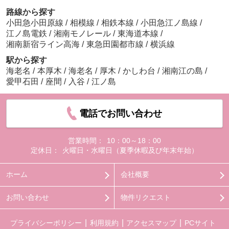
路線から探す
小田急小田原線
/
相模線
/
相鉄本線
/
小田急江ノ島線
/
江ノ島電鉄
/
湘南モノレール
/
東海道本線
/
湘南新宿ライン高海
/
東急田園都市線
/
横浜線
駅から探す
海老名
/
本厚木
/
海老名
/
厚木
/
かしわ台
/
湘南江の島
/
愛甲石田
/
座間
/
入谷
/
江ノ島
電話でお問い合わせ
営業時間：
10：00～18：00
定休日：
火曜日・水曜日（夏季休暇及び年末年始）
ホーム
会社概要
お問い合わせ
物件リクエスト
プライバシーポリシー
利用規約
アクセスマップ
PCサイト