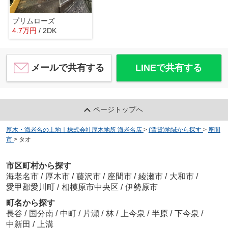
プリムローズ
4.7
万
円
/ 2DK
メールで共有する
LINEで共有する
ページトップへ
厚木・海老名の土地｜株式会社厚木地所 海老名店
>
(賃貸)地域から探す
>
座間
市
>
タオ
市区町村から探す
海老名市
/
厚木市
/
藤沢市
/
座間市
/
綾瀬市
/
大和市
/
愛甲郡愛川町
/
相模原市中央区
/
伊勢原市
町名から探す
長谷
/
国分南
/
中町
/
片瀬
/
林
/
上今泉
/
半原
/
下今泉
/
中新田
/
上溝