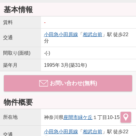
基本情報
賃料
-
小田急小田原線
「
相武台前
」駅 徒歩22
交通
分
間取り(面積)
-(-)
築年月
1995年 3月(築31年)
お問い合わせ(無料)
物件概要
所在地
神奈川県
座間市
緑ケ丘
１丁目10-15
小田急小田原線
「
相武台前
」駅 徒歩22
交通