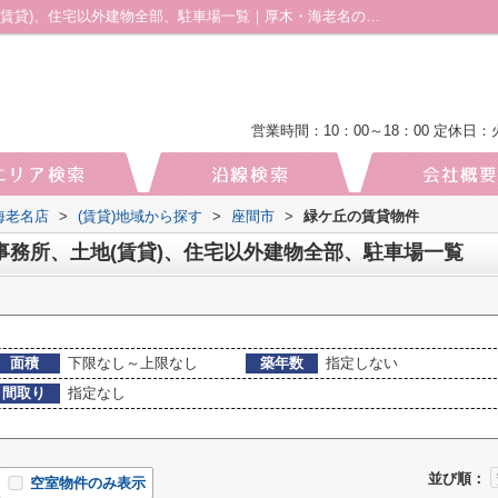
座間市緑ケ丘の賃貸、店舗、事務所、土地(賃貸)、住宅以外建物全部、駐車場一覧｜厚木・海老名の土地｜株式会社厚木地所 海老名店
営業時間：10：00～18：00
定休日：
海老名店
>
(賃貸)地域から探す
>
座間市
>
緑ケ丘の賃貸物件
事務所、土地(賃貸)、住宅以外建物全部、駐車場一覧
面積
下限なし～上限なし
築年数
指定しない
間取り
指定なし
並び順：
空室物件のみ表示