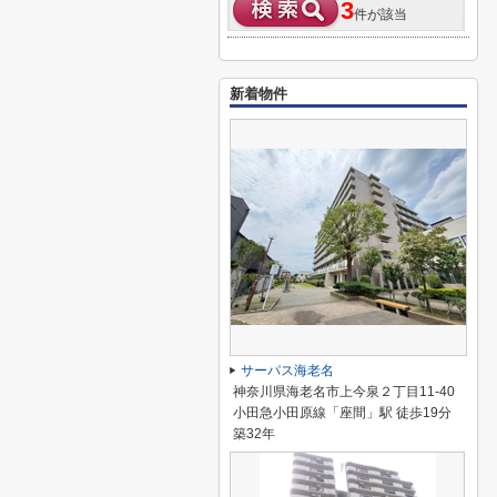
3
件が該当
新着物件
サーパス海老名
神奈川県海老名市上今泉２丁目11-40
小田急小田原線「座間」駅 徒歩19分
築32年