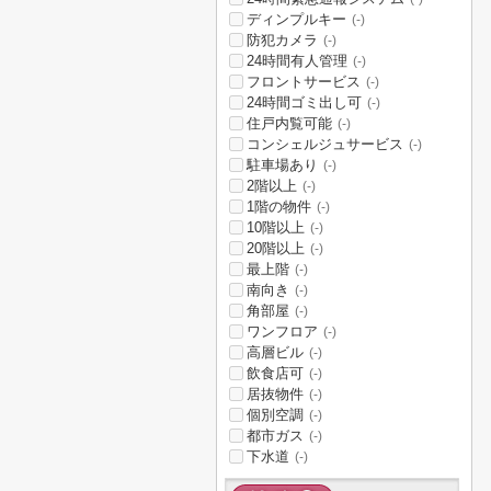
ディンプルキー
(-)
防犯カメラ
(-)
24時間有人管理
(-)
フロントサービス
(-)
24時間ゴミ出し可
(-)
住戸内覧可能
(-)
コンシェルジュサービス
(-)
駐車場あり
(-)
2階以上
(-)
1階の物件
(-)
10階以上
(-)
20階以上
(-)
最上階
(-)
南向き
(-)
角部屋
(-)
ワンフロア
(-)
高層ビル
(-)
飲食店可
(-)
居抜物件
(-)
個別空調
(-)
都市ガス
(-)
下水道
(-)