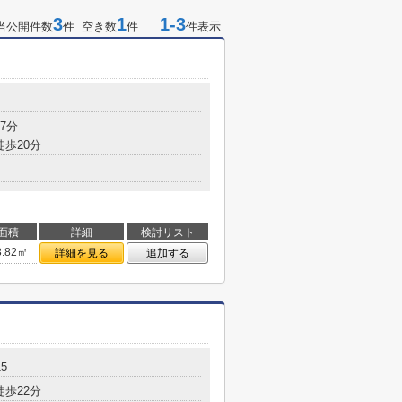
3
1
1-3
当公開件数
件 空き数
件
件表示
7分
徒歩20分
面積
詳細
検討リスト
3.82㎡
詳細を見る
追加する
5
徒歩22分