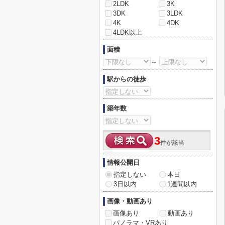
2LDK
3K
3DK
3LDK
4K
4DK
4LDK以上
面積
～
駅からの徒歩
築年数
3
件が該当
情報公開日
指定しない
本日
3日以内
1週間以内
画像・動画あり
画像あり
動画あり
パノラマ・VRあり