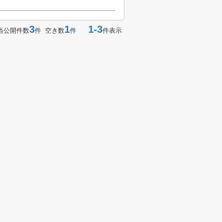
3
1
1-3
当公開件数
件 空き数
件
件表示