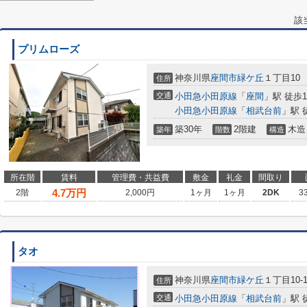
該
プリムローズ
神奈川県
座間市
緑ケ丘
１丁目10
住所
交通
小田急小田原線
「
座間
」駅 徒歩1
小田急小田原線
「
相武台前
」駅 
築30年
2階建
木造
築年
階数
構造
所在階
賃料
管理費・共益費
敷金
礼金
間取り
4.7
万円
2階
2,000円
1ヶ月
1ヶ月
2DK
3
タオ
神奈川県
座間市
緑ケ丘
１丁目10-1
住所
交通
小田急小田原線
「
相武台前
」駅 