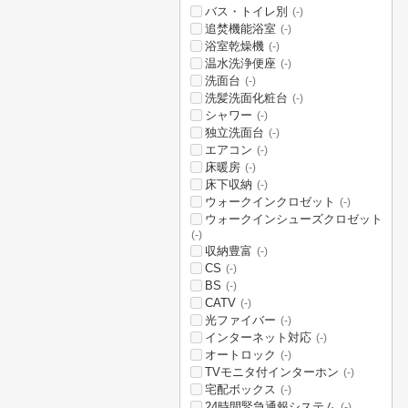
バス・トイレ別
(-)
追焚機能浴室
(-)
浴室乾燥機
(-)
温水洗浄便座
(-)
洗面台
(-)
洗髪洗面化粧台
(-)
シャワー
(-)
独立洗面台
(-)
エアコン
(-)
床暖房
(-)
床下収納
(-)
ウォークインクロゼット
(-)
ウォークインシューズクロゼット
(-)
収納豊富
(-)
CS
(-)
BS
(-)
CATV
(-)
光ファイバー
(-)
インターネット対応
(-)
オートロック
(-)
TVモニタ付インターホン
(-)
宅配ボックス
(-)
24時間緊急通報システム
(-)