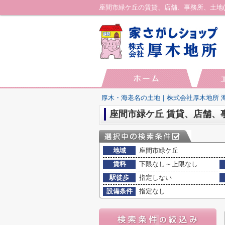
厚木・海老名の土地｜株式会社厚木地所 
座間市緑ケ丘 賃貸、店舗、
地域
座間市緑ケ丘
賃料
下限なし～上限なし
駅徒歩
指定しない
設備条件
指定なし