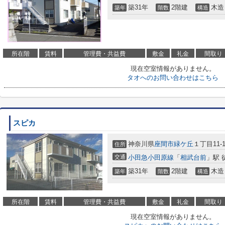
築31年
2階建
木造
築年
階数
構造
所在階
賃料
管理費・共益費
敷金
礼金
間取り
現在空室情報がありません。
タオへのお問い合わせはこちら
スピカ
神奈川県
座間市
緑ケ丘
１丁目11-1
住所
交通
小田急小田原線
「
相武台前
」駅 
築31年
2階建
木造
築年
階数
構造
所在階
賃料
管理費・共益費
敷金
礼金
間取り
現在空室情報がありません。