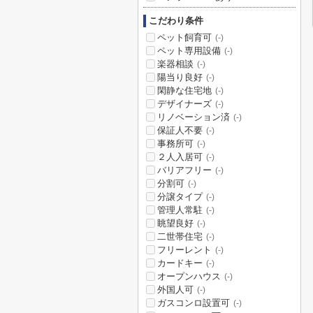
こだわり条件
ペット飼育可
(-)
ペット専用設備
(-)
楽器相談
(-)
陽当り良好
(-)
閑静な住宅地
(-)
デザイナーズ
(-)
リノベーション済
(-)
保証人不要
(-)
事務所可
(-)
２人入居可
(-)
バリアフリー
(-)
分割可
(-)
分譲タイプ
(-)
管理人常駐
(-)
眺望良好
(-)
二世帯住宅
(-)
フリーレント
(-)
カードキー
(-)
オープンハウス
(-)
外国人可
(-)
ガスコンロ設置可
(-)