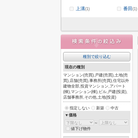
上溝
番田
(1)
(1)
種別で絞り込む
現在の種別
マンション(売買),戸建(売買),土地(売
買),店舗(売買),事務所(売買),住宅以外
建物全部,投資マンション,アパート
(棟),マンション(棟),ビル,戸建(投資),
店舗事務所,その他,土地(投資)
指定しない
新築
中古
▼価格
～
値下げ物件