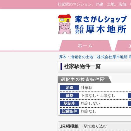
厚木・海老名の土地｜株式会社厚木地所 
社家駅物件一覧
沿線
社家駅
価格
下限なし～上限なし
駅徒歩
指定しない
設備条件
指定なし
JR相模線
駅で絞り込む