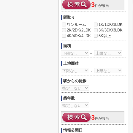
3
件が該当
間取り
ワンルーム
1K/1DK/1LDK
2K/2DK/2LDK
3K/3DK/3LDK
4K/4DK/4LDK
5K以上
面積
～
土地面積
～
駅からの徒歩
築年数
3
件が該当
情報公開日