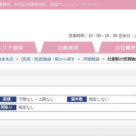
社家駅のマンション、戸建、土地、店舗、事務所、住宅以外建物全部、投資マンション、アパート(棟)、マンション(棟)、ビル、戸建、店舗事務所、その他、土地一覧｜厚木・海老名の土地｜株式会社厚木地所 海老名店
営業時間：10：00～18：00
定休日：
海老名店
>
(売買・投資)路線・駅から探す
>
JR相模線
>
社家駅の売買物
面積
下限なし～上限なし
築年数
指定しない
間取り
指定なし