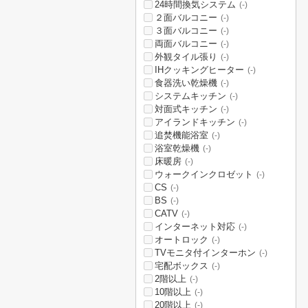
24時間換気システム
(-)
２面バルコニー
(-)
３面バルコニー
(-)
両面バルコニー
(-)
外観タイル張り
(-)
IHクッキングヒーター
(-)
食器洗い乾燥機
(-)
システムキッチン
(-)
対面式キッチン
(-)
アイランドキッチン
(-)
追焚機能浴室
(-)
浴室乾燥機
(-)
床暖房
(-)
ウォークインクロゼット
(-)
CS
(-)
BS
(-)
CATV
(-)
インターネット対応
(-)
オートロック
(-)
TVモニタ付インターホン
(-)
宅配ボックス
(-)
2階以上
(-)
10階以上
(-)
20階以上
(-)