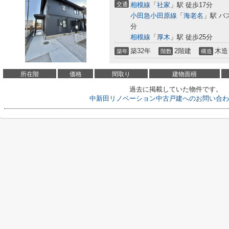
交通
相模線
「
社家
」駅 徒歩17分
小田急小田原線
「
海老名
」駅 バ
分
相模線
「
厚木
」駅 徒歩25分
築32年
2階建
木造
築年
階数
構造
所在階
価格
間取り
建物面積
過去に掲載していた物件です。
中新田リノベーション中古戸建へのお問い合わ