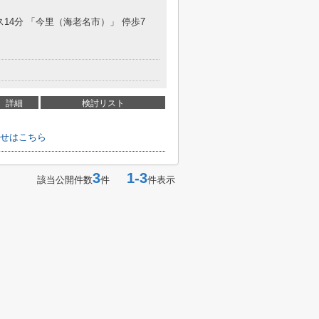
ス14分 「今里（海老名市）」 停歩7
詳細
検討リスト
せはこちら
3
1-3
該当公開件数
件
件表示