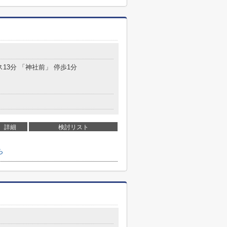
ス13分 「神社前」 停歩1分
詳細
検討リスト
ら