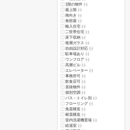
1階の物件
(-)
最上階
(-)
南向き
(-)
角部屋
(-)
輸入住宅
(-)
二世帯住宅
(-)
床下収納
(-)
複層ガラス
(-)
自由設計対応
(-)
駐車場あり
(-)
ワンフロア
(-)
高層ビル
(-)
エレベーター
(-)
事務所可
(-)
飲食店可
(-)
居抜物件
(-)
個別空調
(-)
バス・トイレ別
(-)
フローリング
(-)
免震構造
(-)
耐震構造
(-)
室内洗濯機置場
(-)
給湯室
(-)