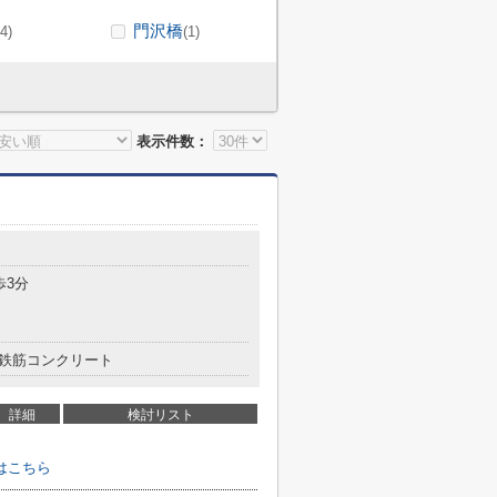
門沢橋
(4)
(1)
表示件数：
歩3分
鉄筋コンクリート
詳細
検討リスト
はこちら