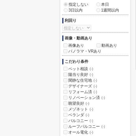
指定しない
本日
3日以内
1週間以内
利回り
画像・動画あり
画像あり
動画あり
パノラマ・VRあり
こだわり条件
ペット相談
(-)
陽当り良好
(-)
閑静な住宅地
(-)
デザイナーズ
(-)
リフォーム済
(-)
リノベーション済
(-)
眺望良好
(-)
メゾネット
(-)
ベランダ
(-)
バルコニー
(-)
ルーフバルコニー
(-)
オール電化
(-)