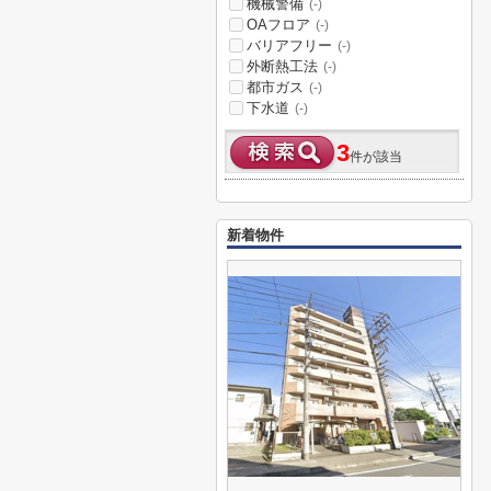
機械警備
(-)
OAフロア
(-)
バリアフリー
(-)
外断熱工法
(-)
都市ガス
(-)
下水道
(-)
3
件が該当
新着物件