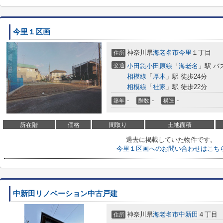
今里１区画
神奈川県
海老名市
今里
１丁目
住所
交通
小田急小田原線
「
海老名
」駅 バ
相模線
「
厚木
」駅 徒歩24分
相模線
「
社家
」駅 徒歩22分
-
-
-
築年
階数
構造
所在階
価格
間取り
土地面積
過去に掲載していた物件です。
今里１区画へのお問い合わせはこち
中新田リノベーション中古戸建
神奈川県
海老名市
中新田
４丁目
住所