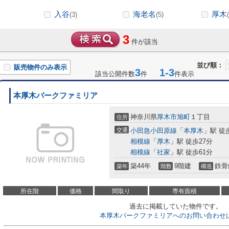
入谷
海老名
厚木
(3)
(5)
3
件が該当
並び順：
販売物件のみ表示
3
1-3
該当公開件数
件
件表示
本厚木パークファミリア
神奈川県
厚木市
旭町
１丁目
住所
交通
小田急小田原線
「
本厚木
」駅 徒
相模線
「
厚木
」駅 徒歩27分
相模線
「
社家
」駅 徒歩61分
築44年
9階建
鉄骨
築年
階数
構造
所在階
価格
間取り
専有面積
過去に掲載していた物件です。
本厚木パークファミリアへのお問い合わせ