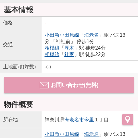
基本情報
価格
-
小田急小田原線
「
海老名
」駅 バス13
分 「神社前」 停歩1分
交通
相模線
「
厚木
」駅 徒歩24分
相模線
「
社家
」駅 徒歩22分
土地面積(坪数)
-(-)
お問い合わせ(無料)
物件概要
所在地
神奈川県
海老名市
今里
１丁目
小田急小田原線
「
海老名
」駅 バス13