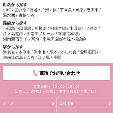
町名から探す
中町
/
国分南
/
長谷
/
片瀬
/
林
/
下今泉
/
半原
/
妻田東
/
温水西
/
東柏ケ谷
路線から探す
小田急小田原線
/
相模線
/
相鉄本線
/
小田急江ノ島線
/
江ノ島電鉄
/
湘南モノレール
/
東海道本線
/
湘南新宿ライン高海
/
東急田園都市線
/
横浜線
駅から探す
海老名
/
本厚木
/
海老名
/
厚木
/
かしわ台
/
愛甲石田
/
湘南江の島
/
入谷
/
江ノ島
/
座間
電話でお問い合わせ
営業時間：
10：00～18：00
定休日：
火曜日・水曜日（夏季休暇及び年末年始）
ホーム
会社概要