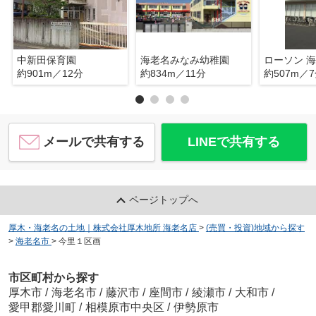
中新田保育園
海老名みなみ幼稚園
約901m／12分
約834m／11分
約507m／
メールで共有する
LINEで共有する
ページトップへ
厚木・海老名の土地｜株式会社厚木地所 海老名店
>
(売買・投資)地域から探す
>
海老名市
>
今里１区画
市区町村から探す
厚木市
/
海老名市
/
藤沢市
/
座間市
/
綾瀬市
/
大和市
/
愛甲郡愛川町
/
相模原市中央区
/
伊勢原市