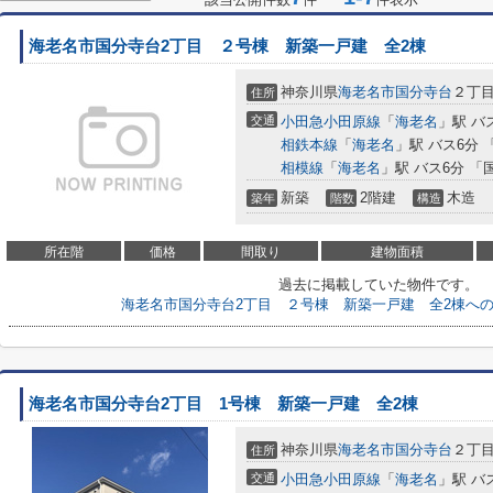
海老名市国分寺台2丁目 ２号棟 新築一戸建 全2棟
神奈川県
海老名市
国分寺台
２丁
住所
交通
小田急小田原線
「
海老名
」駅 バ
相鉄本線
「
海老名
」駅 バス6分 
相模線
「
海老名
」駅 バス6分 「
新築
2階建
木造
築年
階数
構造
所在階
価格
間取り
建物面積
過去に掲載していた物件です。
海老名市国分寺台2丁目 ２号棟 新築一戸建 全2棟へ
海老名市国分寺台2丁目 1号棟 新築一戸建 全2棟
神奈川県
海老名市
国分寺台
２丁
住所
交通
小田急小田原線
「
海老名
」駅 バ