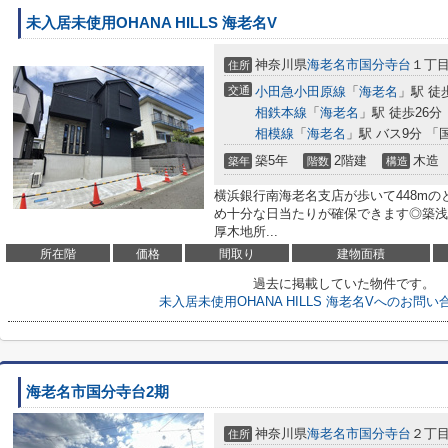
未入居未使用OHANA HILLS 海老名V
神奈川県
海老名市
国分寺台
１丁
住所
交通
小田急小田原線
「
海老名
」駅 徒
相鉄本線
「
海老名
」駅 徒歩26分
相模線
「
海老名
」駅 バス9分 「
築5年
2階建
木造
築年
階数
構造
横浜銀行南海老名支店が歩いて448m
め十分な日当たりが確保できます◎築浅
厚木地所...
所在階
価格
間取り
建物面積
過去に掲載していた物件です。
未入居未使用OHANA HILLS 海老名Vへのお問
海老名市国分寺台2期
神奈川県
海老名市
国分寺台
２丁
住所