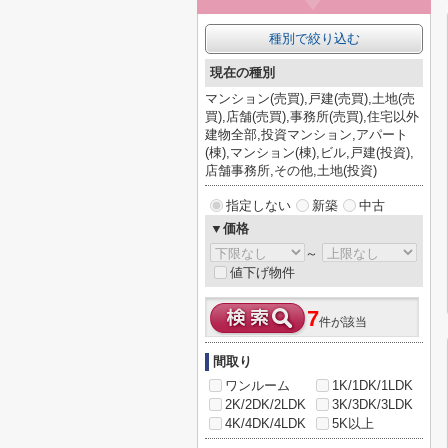
種別で絞り込む
現在の種別
マンション(売買),戸建(売買),土地(売
買),店舗(売買),事務所(売買),住宅以外
建物全部,投資マンション,アパート
(棟),マンション(棟),ビル,戸建(投資),
店舗事務所,その他,土地(投資)
指定しない
新築
中古
▼価格
～
値下げ物件
7
件が該当
間取り
ワンルーム
1K/1DK/1LDK
2K/2DK/2LDK
3K/3DK/3LDK
4K/4DK/4LDK
5K以上