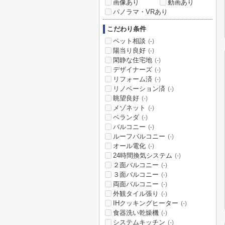
画像あり
動画あり
パノラマ・VRあり
こだわり条件
ペット相談
(-)
陽当り良好
(-)
閑静な住宅地
(-)
デザイナーズ
(-)
リフォーム済
(-)
リノベーション済
(-)
眺望良好
(-)
メゾネット
(-)
ベランダ
(-)
バルコニー
(-)
ルーフバルコニー
(-)
オール電化
(-)
24時間換気システム
(-)
２面バルコニー
(-)
３面バルコニー
(-)
両面バルコニー
(-)
外観タイル張り
(-)
IHクッキングヒーター
(-)
食器洗い乾燥機
(-)
システムキッチン
(-)