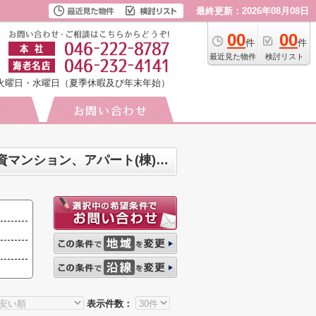
最終更新：2026年08月08日
00
00
件
件
最近見た物件
検討リスト
火曜日・水曜日（夏季休暇及び年末年始）
海老名市国分寺台 マンション、戸建、土地、店舗、事務所、住宅以外建物全部、投資マンション、アパート(棟)、マンション(棟)、ビル、戸建、店舗事務所、その他、土地一覧
表示件数：