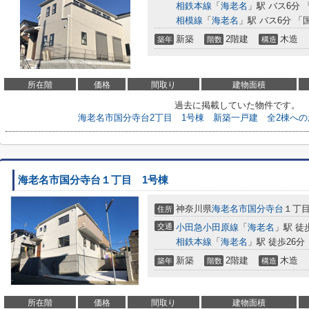
相鉄本線
「
海老名
」駅 バス6分 
相模線
「
海老名
」駅 バス6分 「
新築
2階建
木造
築年
階数
構造
所在階
価格
間取り
建物面積
過去に掲載していた物件です。
海老名市国分寺台2丁目 1号棟 新築一戸建 全2棟へ
海老名市国分寺台１丁目 1号棟
神奈川県
海老名市
国分寺台
１丁
住所
交通
小田急小田原線
「
海老名
」駅 徒
相鉄本線
「
海老名
」駅 徒歩26分
新築
2階建
木造
築年
階数
構造
所在階
価格
間取り
建物面積