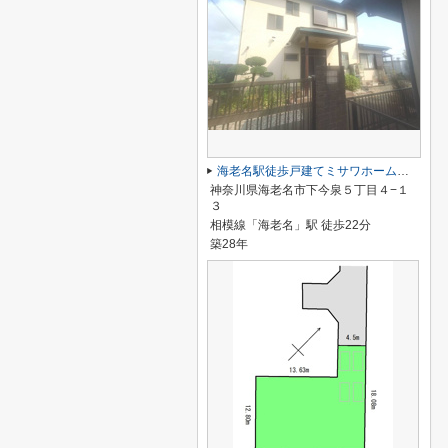
海老名駅徒歩戸建てミサワホーム施工
神奈川県海老名市下今泉５丁目４−１
３
相模線「海老名」駅 徒歩22分
築28年