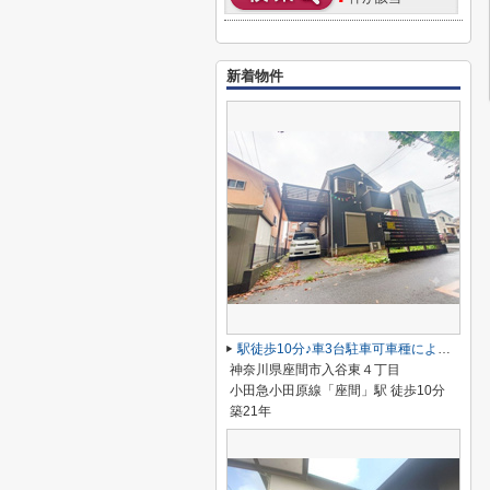
新着物件
駅徒歩10分♪車3台駐車可車種による3LDK＋S＋ロフト、ウッドデッキ
神奈川県座間市入谷東４丁目
小田急小田原線「座間」駅 徒歩10分
築21年