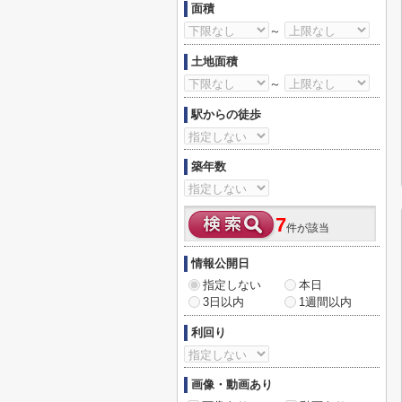
面積
～
土地面積
～
駅からの徒歩
築年数
7
件が該当
情報公開日
指定しない
本日
3日以内
1週間以内
利回り
画像・動画あり