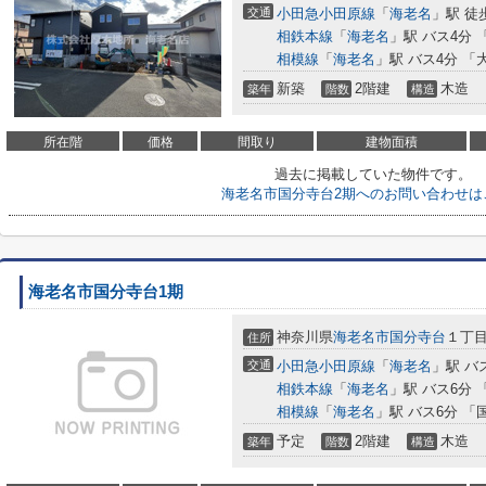
交通
小田急小田原線
「
海老名
」駅 徒
相鉄本線
「
海老名
」駅 バス4分 
相模線
「
海老名
」駅 バス4分 「
新築
2階建
木造
築年
階数
構造
所在階
価格
間取り
建物面積
過去に掲載していた物件です。
海老名市国分寺台2期へのお問い合わせは
海老名市国分寺台1期
神奈川県
海老名市
国分寺台
１丁
住所
交通
小田急小田原線
「
海老名
」駅 バ
相鉄本線
「
海老名
」駅 バス6分 
相模線
「
海老名
」駅 バス6分 「
予定
2階建
木造
築年
階数
構造