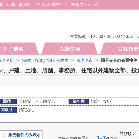
海老名市国分寺台のマンション、戸建、土地、店舗、事務所、住宅以外建物全部、投資マンション、アパート(棟)、マンション(棟)、ビル、戸建、店舗事務所、その他、土地一覧｜厚木・海老名の土地｜株式会社厚木地所 海老名店
営業時間：10：00～18：00
定休日：
海老名店
>
(売買・投資)地域から探す
>
海老名市
>
国分寺台の売買物件
面積
下限なし～上限なし
築年数
指定しない
間取り
指定なし
並び順：
販売物件のみ表示
7
1-7
該当公開件数
件
件表示