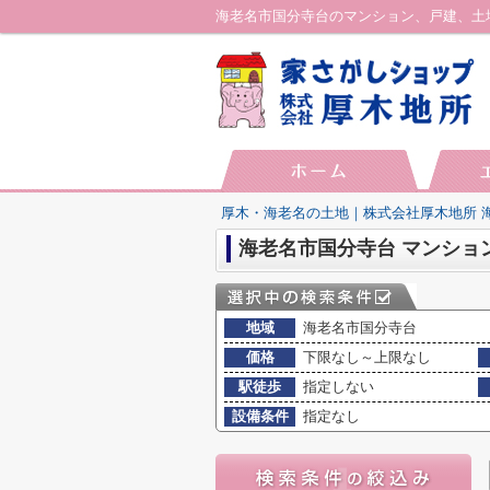
厚木・海老名の土地｜株式会社厚木地所 
地域
海老名市国分寺台
価格
下限なし～上限なし
駅徒歩
指定しない
設備条件
指定なし