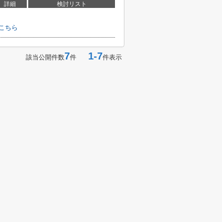
詳細
検討リスト
こちら
7
1-7
該当公開件数
件
件表示