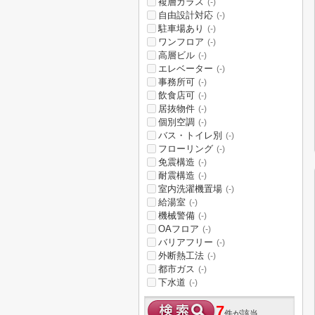
複層ガラス
(-)
自由設計対応
(-)
駐車場あり
(-)
ワンフロア
(-)
高層ビル
(-)
エレベーター
(-)
事務所可
(-)
飲食店可
(-)
居抜物件
(-)
個別空調
(-)
バス・トイレ別
(-)
フローリング
(-)
免震構造
(-)
耐震構造
(-)
室内洗濯機置場
(-)
給湯室
(-)
機械警備
(-)
OAフロア
(-)
バリアフリー
(-)
外断熱工法
(-)
都市ガス
(-)
下水道
(-)
7
件が該当