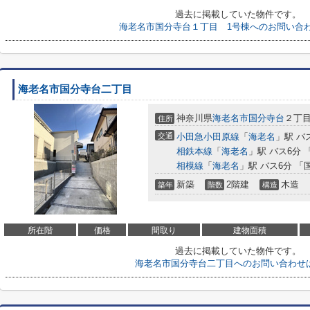
過去に掲載していた物件です。
海老名市国分寺台１丁目 1号棟へのお問い合
海老名市国分寺台二丁目
神奈川県
海老名市
国分寺台
２丁
住所
交通
小田急小田原線
「
海老名
」駅 バ
相鉄本線
「
海老名
」駅 バス6分 
相模線
「
海老名
」駅 バス6分 「
新築
2階建
木造
築年
階数
構造
所在階
価格
間取り
建物面積
過去に掲載していた物件です。
海老名市国分寺台二丁目へのお問い合わせ