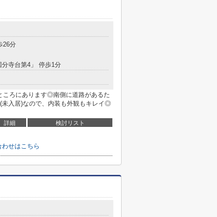
目
歩26分
国分寺台第4」 停歩1分
のところにあります◎南側に道路があるた
(未入居)なので、内装も外観もキレイ◎
詳細
検討リスト
い合わせはこちら
目