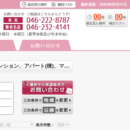
最終更新：2026年08月07日
00
00
件
件
最近見た物件
検討リスト
火曜日・水曜日（夏季休暇及び年末年始）
綾瀬市寺尾北 マンション、戸建、土地、店舗、事務所、住宅以外建物全部、投資マンション、アパート(棟)、マンション(棟)、ビル、戸建、店舗事務所、その他、土地一覧
表示件数：