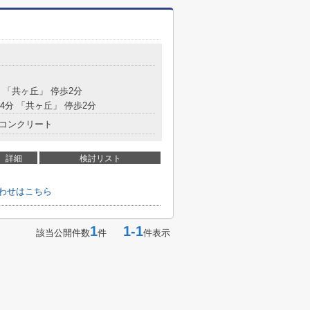
 「共ヶ丘」 停歩2分
24分 「共ヶ丘」 停歩2分
コンクリート
詳細
検討リスト
わせはこちら
1
1-1
該当公開件数
件
件表示