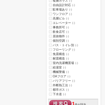
複層ガラス
(-)
自由設計対応
(-)
駐車場あり
(-)
ワンフロア
(-)
高層ビル
(-)
エレベーター
(-)
事務所可
(-)
飲食店可
(-)
居抜物件
(-)
個別空調
(-)
バス・トイレ別
(-)
フローリング
(-)
免震構造
(-)
耐震構造
(-)
室内洗濯機置場
(-)
給湯室
(-)
機械警備
(-)
OAフロア
(-)
バリアフリー
(-)
外断熱工法
(-)
都市ガス
(-)
下水道
(-)
1
件が該当