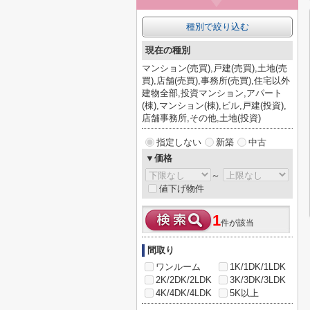
種別で絞り込む
現在の種別
マンション(売買),戸建(売買),土地(売
買),店舗(売買),事務所(売買),住宅以外
建物全部,投資マンション,アパート
(棟),マンション(棟),ビル,戸建(投資),
店舗事務所,その他,土地(投資)
指定しない
新築
中古
▼価格
～
値下げ物件
1
件が該当
間取り
ワンルーム
1K/1DK/1LDK
2K/2DK/2LDK
3K/3DK/3LDK
4K/4DK/4LDK
5K以上