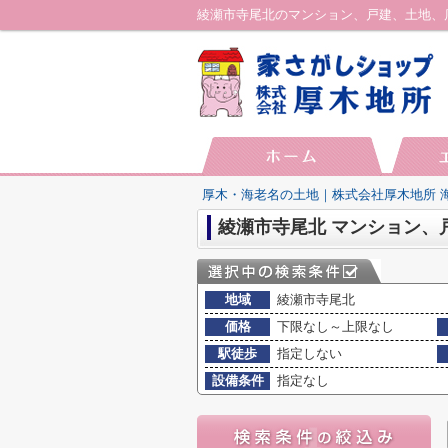
厚木・海老名の土地｜株式会社厚木地所 
地域
綾瀬市寺尾北
価格
下限なし～上限なし
駅徒歩
指定しない
設備条件
指定なし