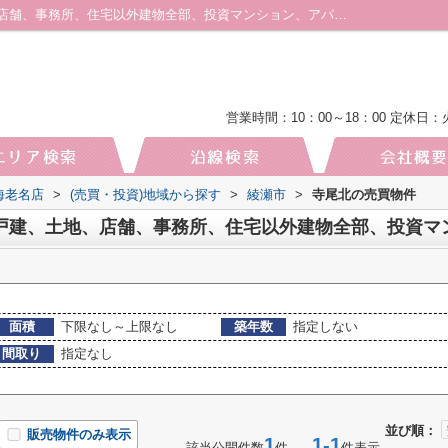
綾瀬市寺尾北のマンション、戸建、土地、店舗、事務所、住宅以外建物全部、投資マンション、アパート(棟)、マンション(棟)、ビル、戸建、店舗事務所、その他、土地一覧｜厚木・海老名の土地｜株式会社厚木地所 海老名店
営業時間：10：00～18：00
定休日：
海老名店
>
(売買・投資)地域から探す
>
綾瀬市
>
寺尾北の売買物件
面積
下限なし～上限なし
築年数
指定しない
間取り
指定なし
並び順：
販売物件のみ表示
1
1-1
該当公開件数
件
件表示