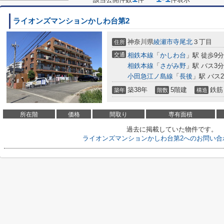
ライオンズマンションかしわ台第2
神奈川県
綾瀬市
寺尾北
３丁目
住所
交通
相鉄本線
「
かしわ台
」駅 徒歩9分
相鉄本線
「
さがみ野
」駅 バス3分
小田急江ノ島線
「
長後
」駅 バス
築38年
5階建
鉄筋
築年
階数
構造
所在階
価格
間取り
専有面積
過去に掲載していた物件です。
ライオンズマンションかしわ台第2へのお問い合