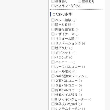
画像あり
動画あり
パノラマ・VRあり
こだわり条件
ペット相談
(-)
陽当り良好
(-)
閑静な住宅地
(-)
デザイナーズ
(-)
リフォーム済
(-)
リノベーション済
(-)
眺望良好
(-)
メゾネット
(-)
ベランダ
(-)
バルコニー
(-)
ルーフバルコニー
(-)
オール電化
(-)
24時間換気システム
(-)
２面バルコニー
(-)
３面バルコニー
(-)
両面バルコニー
(-)
外観タイル張り
(-)
IHクッキングヒーター
(-)
食器洗い乾燥機
(-)
システムキッチン
(-)