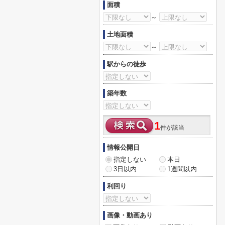
面積
～
土地面積
～
駅からの徒歩
築年数
1
件が該当
情報公開日
指定しない
本日
3日以内
1週間以内
利回り
画像・動画あり