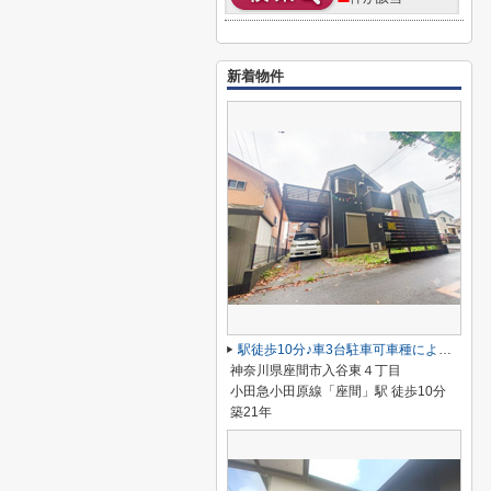
新着物件
駅徒歩10分♪車3台駐車可車種による3LDK＋S＋ロフト、ウッドデッキ
神奈川県座間市入谷東４丁目
小田急小田原線「座間」駅 徒歩10分
築21年