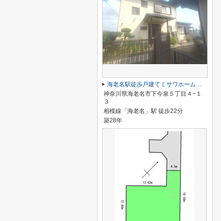
海老名駅徒歩戸建てミサワホーム施工
神奈川県海老名市下今泉５丁目４−１
３
相模線「海老名」駅 徒歩22分
築28年